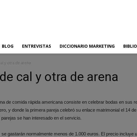
BLOG
ENTREVISTAS
DICCIONARIO MARKETING
BIBLI
al y otra de arena
de cal y otra de arena
na de comida rápida americana consiste en celebrar bodas en sus re
ero, y donde la primera pareja celebró su enlace matrimonial el 14 de
parejas se han interesado en el servicio.
 se gastarán normalmente menos de 1.000 euros. El precio incluye u