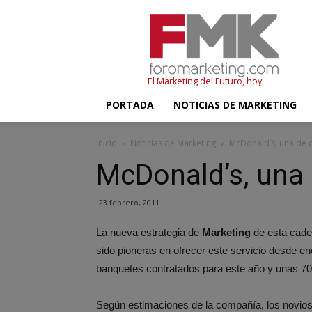
FMK
–
Foromarketing
El Marketing del Futuro, hoy
PORTADA
NOTICIAS DE MARKETING
Inicio
Noticias de Marketing
McDonald’s, una de c
McDonald’s, una 
23 febrero, 2011
La nueva estrategia de
Marketing
de esta cade
sido pioneras en ofrecer este servicio desde en
banquetes contratados para este año y unas 70 
Según estimaciones de la compañía, los novios