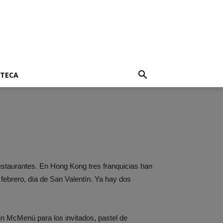
OTECA
staurantes. En Hong Kong tres franquicias han
 febrero, día de San Valentín.
Ya hay dos
n McMenú para los invitados, pastel de