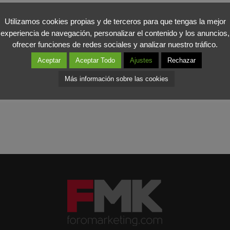
vitación y otros complementos especiales para la ocasión.
Utilizamos cookies propias y de terceros para que tengas la mejor
experiencia de navegación, personalizar el contenido y los anuncios,
os de que algunos Gobiernos se plantean incrementar la fiscalidad d
ofrecer funciones de redes sociales y analizar nuestro tráfico.
 una de las compañías de este sector se las ingenia para ganar ade
Aceptar
Aceptar Todo
Ajustes
Rechazar
Más información sobre las cookies