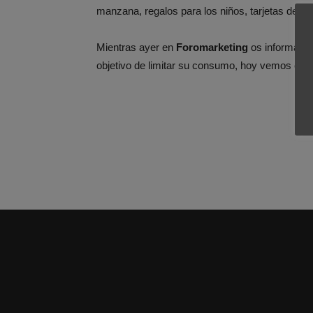
manzana, regalos para los niños, tarjetas de in
Mientras ayer en
Foromarketing
os informábam
objetivo de limitar su consumo, hoy vemos como