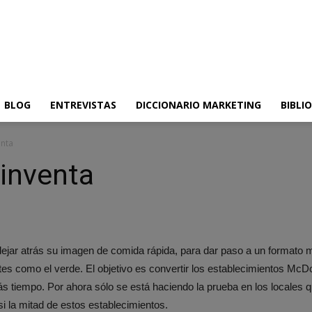
BLOG
ENTREVISTAS
DICCIONARIO MARKETING
BIBLI
enta
inventa
ejar atrás su imagen de comida rápida, para dar paso a un formato
antes como el verde. El objetivo es convertir los establecimientos M
 tiempo. Por ahora sólo se está haciendo la prueba en los locales 
 la mitad de estos establecimientos.