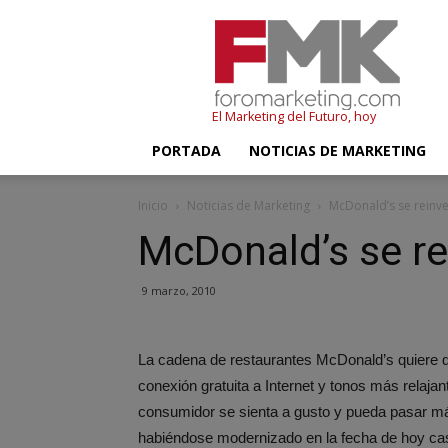
FMK
–
Foromarketing
El Marketing del Futuro, hoy
PORTADA
NOTICIAS DE MARKETING
Inicio
Noticias de Marketing
McDonald’s se reinv
McDonald’s se re
9 marzo, 2010
La cadena de restaurantes McDonald’s quiere d
conexión gratuita a Internet y tonos más relaj
consumidor se sienta a gusto y pueda pasar más
habiéndose modernizado en la fecha de hoy casi