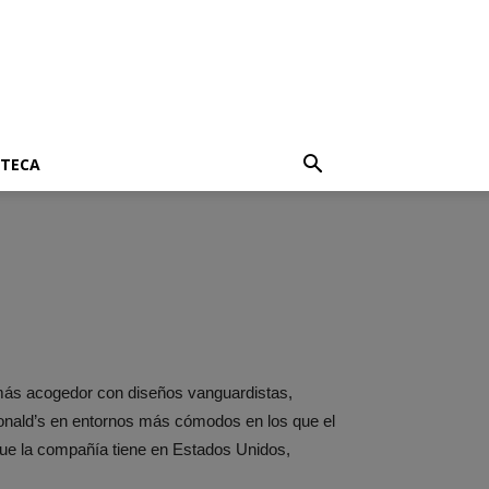
OTECA
 más acogedor con diseños vanguardistas,
cDonald’s en entornos más cómodos en los que el
que la compañía tiene en Estados Unidos,