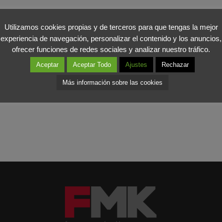
 6% en 2009, alcanzando los 801 millones de euros gracias a la apu
Utilizamos cookies propias y de terceros para que tengas la mejor
y mediante una constante adaptación de su fórmula como respuesta a
experiencia de navegación, personalizar el contenido y los anuncios,
nimar al sector de la restauración a que busquen nuevos formatos y
ofrecer funciones de redes sociales y analizar nuestro tráfico.
Aceptar
Aceptar Todo
Ajustes
Rechazar
Más información sobre las cookies