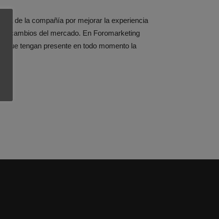
esta de la compañía por mejorar la experiencia
 los cambios del mercado. En Foromarketing
 a que tengan presente en todo momento la