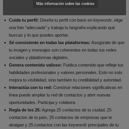
Más información sobre las cookies
a qué público te diriges y qué quieres lograr con tu presencia
online. Tras lo anterior escoge los medios sociales adecuados
Cuida tu perfil:
Diseña tu perfil con base en
keywords
, elige
una foto “adecuada” y trabaja tu biografía explicando qué
buscas y lo que puedes aportar.
Sé consistente en todas las plataformas:
Asegúrate de que
tu imagen y mensajes son coherentes en todas tus redes
sociales y plataformas digitales.
Genera contenido valioso:
Publica contenido que refleje tus
habilidades profesionales y valores personales. Esto no solo
mejora tu visibilidad, sino también tu credibilidad y autoridad.
Interactúa con tu red:
Construir relaciones significativas en
línea puede ampliar tu red de contactos y abrir nuevas
oportunidades. Participa y colabora.
Regla de los 25:
Agrega 25 contactos de tu ciudad, 25
contactos de tu país, 25 contactos de empresas que te
atraigan y 25 contactos con las
keywords
principales de tu