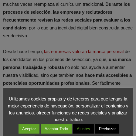
muchas veces reemplaza al currículum tradicional.
Durante los
procesos de selección, las empresas y reclutadores
frecuentemente revisan las redes sociales para evaluar a los
candidatos
, por lo que una identidad digital bien construida puede
ser decisiva.
Desde hace tiempo,
las empresas valoran la marca personal
de
los candidatos en los procesos de selección, ya que,
una marca
personal trabajada y robusta
no solo nos ayuda a aumentar
nuestra visibilidad, sino que también
nos hace más accesibles a
potenciales oportunidades profesionales
. Ser fácilmente
identificable por reclutadores o potenciales empleadores puede
abrir puertas que de otra manera podrían permanecer cerradas.
Utilizamos cookies propias y de terceros para que tengas la
mejor experiencia de navegación, personalizar el contenido y
los anuncios, ofrecer funciones de redes sociales y analizar
Claves para crear Marca Personal
nuestro tráfico.
Aceptar
Aceptar Todo
Ajustes
Rechazar
Define tu objetivo profesional:
Entiende y define claramente