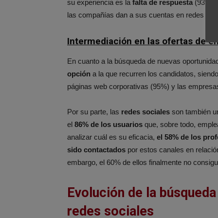
su experiencia es la
falta de respuesta
(93%), 
las compañías dan a sus cuentas en redes socia
Intermediación en las ofertas de 
En cuanto a la búsqueda de nuevas oportunida
opción
a la que recurren los candidatos, siend
páginas web corporativas (95%) y las empresa
Por su parte, las
redes sociales
son también un
el
86% de los usuarios
que, sobre todo, empl
analizar cuál es su eficacia,
el 58% de los pro
sido contactados
por estos canales en relació
embargo, el 60% de ellos finalmente no consigui
Evolución de la búsqueda
redes sociales