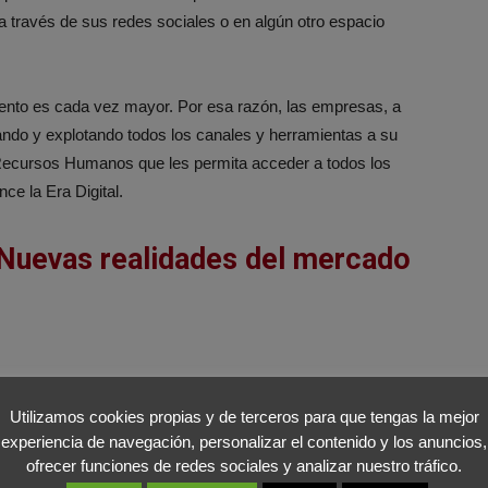
 través de sus redes sociales o en algún otro espacio
alento es cada vez mayor. Por esa razón, las empresas, a
ando y explotando todos los canales y herramientas a su
e Recursos Humanos que les permita acceder a todos los
ce la Era Digital.
 Nuevas realidades del mercado
o que están siguiendo los departamentos de RR.HH. sigue
Utilizamos cookies propias y de terceros para que tengas la mejor
mpresas declara
mantener informados a todos los
experiencia de navegación, personalizar el contenido y los anuncios,
e empleo
, éstos aseguran que el aspecto más negativo en
ofrecer funciones de redes sociales y analizar nuestro tráfico.