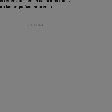
as redes sociales: el canal más eficaz
ara las pequeñas empresas
- Publicidad -