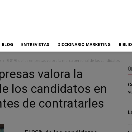
BLOG
ENTREVISTAS
DICCIONARIO MARKETING
BIBLI
o
El 81% de las empresas valora la marca personal de los candidatos...
Ú
presas valora la
e los candidatos en
C
v
ntes de contratarles
L