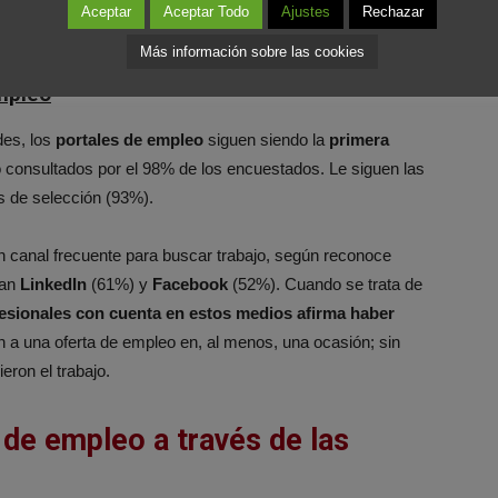
seguida a distancia por el uso demasiado comercial que
Aceptar
Aceptar Todo
Ajustes
Rechazar
les (47%) y la falta de ofertas de empleo (36%).
Más información sobre las cookies
empleo
des, los
portales de empleo
siguen siendo la
primera
o consultados por el 98% de los encuestados. Le siguen las
s de selección (93%).
 canal frecuente para buscar trabajo, según reconoce
ean
LinkedIn
(61%) y
Facebook
(52%). Cuando se trata de
fesionales con cuenta en estos medios afirma haber
n a una oferta de empleo en, al menos, una ocasión; sin
eron el trabajo.
 de empleo a través de las