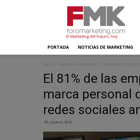
FMK
–
Foromarketing
El Marketing del Futuro, hoy
PORTADA
NOTICIAS DE MARKETING
Inicio
Noticias de Marketing
Marketing Estratégic
El 81% de las em
marca personal d
redes sociales a
30 octubre, 2019