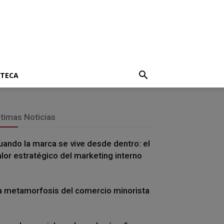
OTECA
ltimas Noticias
uando la marca se vive desde dentro: el
alor estratégico del marketing interno
a metamorfosis del comercio minorista