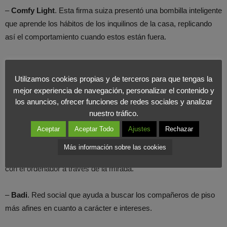
–
Comfy Light
. Esta firma suiza presentó una bombilla inteligente
que aprende los hábitos de los inquilinos de la casa, replicando
así el comportamiento cuando estos están fuera.
–
Oblumi
. Presenta un dispositivo que convierte el smartphone
en un termómetro digital de infrarrojos para tomar la temperatura
Utilizamos cookies propias y de terceros para que tengas la
corporal y la de líquidos.
mejor experiencia de navegación, personalizar el contenido y
los anuncios, ofrecer funciones de redes sociales y analizar
nuestro tráfico.
–
HI-Park
. Se trata de una plataforma israelí, que muestra en
tiempo real los aparcamientos libres que hay en una ciudad.
Aceptar
Aceptar Todo
Ajustes
Rechazar
Más información sobre las cookies
–
Irisbond
. Esta firma vasca tiene un sistema para interactuar
con el ordenador a través de la mirada.
–
Badi
. Red social que ayuda a buscar los compañeros de piso
más afines en cuanto a carácter e intereses.