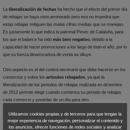
La
liberalización de fechas
ha hecho que el efecto del primer día
de rebajas se haya visto aminorado pero eso no impedirá que
estas rebajas mitiguen las malas cifras medias que se manejan.
Es justamente lo que indica la patronal Pimec de Cataluña, para
los que el balance ha sido
más bien negativo
, debido a la
capacidad de hacer promociones a los largo de todo el año, por lo
que su fuerza dinamizadora de venta se diluye.
Otro aspecto es el del control necesario que debe hacerse en los
comercios y sobre los
artículos rebajados
, ya que la
liberalización de los periodos de rebajas realizada en diciembre
de 2012 permite elegir cuando comienza su periodo de rebajas
cada comercio y ponerlas de un día para otro.
Utilizamos cookies propias y de terceros para que tengas la
Lo fundamental, como hemos repetido en alguna ocasión en este
mejor experiencia de navegación, personalizar el contenido y
portal es saber si estamos ante
verdaderas rebajas
o ante
los anuncios, ofrecer funciones de redes sociales y analizar
productos con un
precio hinchado
, un fenómeno que se ha