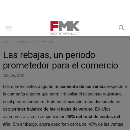
Inicio
Noticias de Marketing
Las rebajas, un periodo
prometedor para el comercio
25 julio, 2013
Los comerciantes auguran un
aumento de las ventas
respecto a
la campaña anterior que permitirá paliar el descenso registrado
en el primer semestre. Este es el indicador más destacado en
este
primer balance de las rebajas de verano
. En años
anteriores a la crisis suponían un
25% del total de ventas del
año
. Sin embargo, ahora absorben cerca del 40% de las ventas.