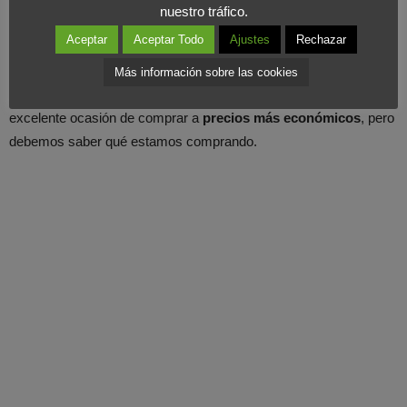
nuestro tráfico.
detectado con cierta frecuencia en el mundo de la moda o
Aceptar
Aceptar Todo
Ajustes
Rechazar
directamente con etiquetas falseadas. El producto debe ser
exactamente el mismo que podemos obtener el
resto del año
y
Más información sobre las cookies
en la
etiqueta
debe figurar su anterior precio. Las rebajas son
excelente ocasión de comprar a
precios más económicos
, pero
debemos saber qué estamos comprando.