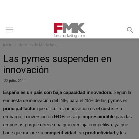
Inicio
Noticias de Marketing
Las pymes suspenden en
innovación
22 julio, 2014
España es un país con baja capacidad innovadora
. Según la
encuesta de innovación del INE, para el 45% de las pymes el
principal factor
que dificulta la innovación es
el coste
. Sin
embargo, la inversión en
I+D+i
es algo
imprescindible
para las
empresas porque ofrece una gran ventaja competitiva, ya que
hace que mejore su
competitividad
, su
productividad
y les