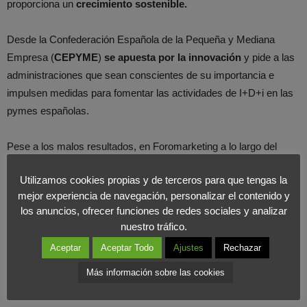
proporciona un
crecimiento sostenible.
Desde la Confederación Española de la Pequeña y Mediana
Empresa (
CEPYME
)
se apuesta por la innovación
y pide a las
administraciones que sean conscientes de su importancia e
impulsen medidas para fomentar las actividades de I+D+i en las
pymes españolas.
Pese a los malos resultados, en Foromarketing a lo largo del
último año hemos podido ver cómo muchos
emprendedores
Utilizamos cookies propias y de terceros para que tengas la
españoles apuestan por la innovación. Casos como el de
mejor experiencia de navegación, personalizar el contenido y
Astedeco
, que innova en el campo del 3D y
Bulilanga
, que
los anuncios, ofrecer funciones de redes sociales y analizar
mediante la narrativa transmedia busca poner al alcance de todos
nuestro tráfico.
una narrativa interactiva e innovadora.
Aceptar
Aceptar Todo
Ajustes
Rechazar
Más información sobre las cookies