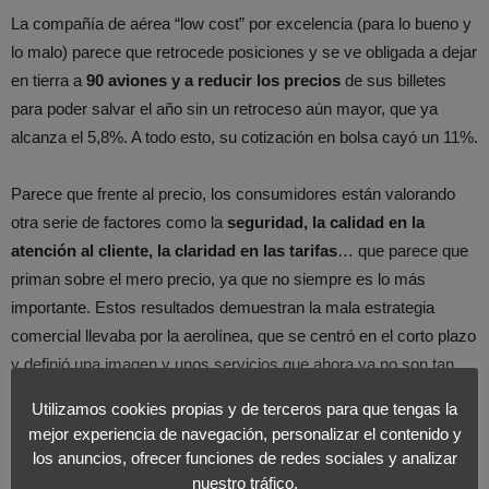
La compañía de aérea “low cost” por excelencia (para lo bueno y
lo malo) parece que retrocede posiciones y se ve obligada a dejar
en tierra a
90 aviones y a reducir los precios
de sus billetes
para poder salvar el año sin un retroceso aún mayor, que ya
alcanza el 5,8%. A todo esto, su cotización en bolsa cayó un 11%.
Parece que frente al precio, los consumidores están valorando
otra serie de factores como la
seguridad, la calidad en la
atención al cliente, la claridad en las tarifas
… que parece que
priman sobre el mero precio, ya que no siempre es lo más
importante. Estos resultados demuestran la mala estrategia
comercial llevaba por la aerolínea, que se centró en el corto plazo
y definió una imagen y unos servicios que ahora ya no son tan
rentables y en el futuro pueden seguir siéndolo aún en menor
Utilizamos cookies propias y de terceros para que tengas la
medida.
mejor experiencia de navegación, personalizar el contenido y
los anuncios, ofrecer funciones de redes sociales y analizar
Mientras que otros rivales de otros segmentos parecen estar
nuestro tráfico.