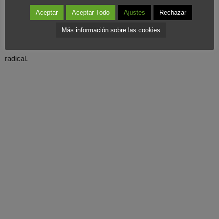
cogiendo aire y aprovechan para lanzar ofensivas a otros
Aceptar
Aceptar Todo
Ajustes
Rechazar
mercados y variar su estrategia, Ryanair, a nuestro parecer, se
Más información sobre las cookies
encuentra en el punto de inflexión y tiene
perdida la batalla a
medio y largo plazo
si no da un cambio en el timón de manera
radical.