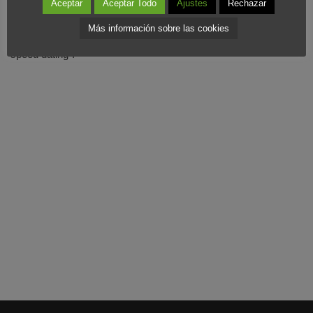
Aceptar
Aceptar Todo
Ajustes
Rechazar
marketing para triunfar en los negocios”, ahora es cuando
Más información sobre las cookies
empiezan a aflorar estos conceptos como “speed networking” o
“speed dating”.