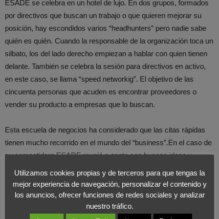
ESADE se celebra en un hotel de lujo. En dos grupos, formados
por directivos que buscan un trabajo o que quieren mejorar su
posición, hay escondidos varios “headhunters” pero nadie sabe
quién es quién. Cuando la responsable de la organización toca un
silbato, los del lado derecho empiezan a hablar con quien tienen
delante. También se celebra la sesión para directivos en activo,
en este caso, se llama “speed networkig”. El objetivo de las
cincuenta personas que acuden es encontrar proveedores o
vender su producto a empresas que lo buscan.
Esta escuela de negocios ha considerado que las citas rápidas
tienen mucho recorrido en el mundo del “business”.En el caso de
su competidora ESADE reunió a gente con buenas ideas y
estudiantes de MBA con ganas de crear un plan de negocios.
Utilizamos cookies propias y de terceros para que tengas la
mejor experiencia de navegación, personalizar el contenido y
Si hace algo más de un año Rafael Muñiz escribió el prólogo del
los anuncios, ofrecer funciones de redes sociales y analizar
nuestro tráfico.
libro de Fernando Montero, subdirector de la revista
“Emprendedores”, “Speed Marketing. Nuevas técnicas de