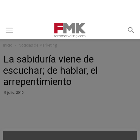
Inicio
Noticias de Marketing
La sabiduría viene de
escuchar; de hablar, el
arrepentimiento
9 julio, 2010