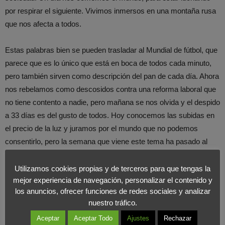
por respirar el siguiente. Vivimos inmersos en una montaña rusa
que nos afecta a todos.
Estas palabras bien se pueden trasladar al Mundial de fútbol, que
parece que es lo único que está en boca de todos cada minuto,
pero también sirven como descripción del pan de cada día. Ahora
nos rebelamos como descosidos contra una reforma laboral que
no tiene contento a nadie, pero mañana se nos olvida y el despido
a 33 días es del gusto de todos. Hoy conocemos las subidas en
el precio de la luz y juramos por el mundo que no podemos
consentirlo, pero la semana que viene este tema ha pasado al
fondo del armario.
Utilizamos cookies propias y de terceros para que tengas la
mejor experiencia de navegación, personalizar el contenido y
El vertiginoso ritmo de vida que en muchos casos nos rodea
los anuncios, ofrecer funciones de redes sociales y analizar
hace que las prioridades de una mañana sean cuestiones
nuestro tráfico.
banales por la noche, y que pasen al baúl de los recuerdos al día
Aceptar
Aceptar Todo
Ajustes
Rechazar
siguiente. Y después, tenemos la osadía de protestar, y nos