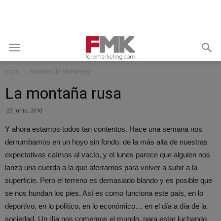
Inicio
Noticias de Marketing
La montaña rusa
23 junio, 2010
Y ahora estamos todos tan contentos. Hace una semana nos
derrumbamos en un hoyo sin fondo, de la más alta de nuestras
expectativas caímos al vacío, y el lunes parece que alguien nos
lanzó una cuerda a la que aferrarnos para volver a subir a la
superficie. Pero el terreno es demasiado blando y es posible que
se nos hundan los pies. Así es como funciona este país, en lo
deportivo, en lo político, en lo económico… en el día a día de la
sociedad. Un día nos comemos el mundo, para estar luchando