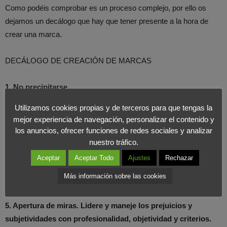
Como podéis comprobar es un proceso complejo, por ello os
dejamos un decálogo que hay que tener presente a la hora de
crear una marca.
DECÁLOGO DE CREACIÓN DE MARCAS
1.
No precipitarse.
Utilizamos cookies propias y de terceros para que tengas la
2.
El nombre debe inspirarlos.
mejor experiencia de navegación, personalizar el contenido y
los anuncios, ofrecer funciones de redes sociales y analizar
3. Acuda a un profesiona.
nuestro tráfico.
Aceptar
Aceptar Todo
Ajustes
Rechazar
4. Involucre siempre a todos los implicados antes, durante y
Más información sobre las cookies
después.
5. Apertura de miras. Lidere y maneje los prejuicios y
subjetividades con profesionalidad, objetividad y criterios.