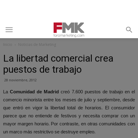
Inicio
Noticias de Marketing
La libertad comercial crea
puestos de trabajo
28 noviembre, 2012
La
Comunidad de Madrid
creó 7.600 puestos de trabajo en el
comercio minorista entre los meses de julio y septiembre, desde
que entró en vigor la libertad total de horarios. El consumidor
parece que no entiende de festivos y necesita comprar con un
mayor margen horario. Por contraste, en otras comunidades con
un marco más restrictivo se destruye empleo.