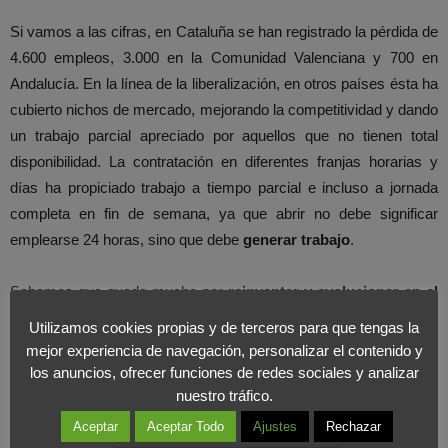
Si vamos a las cifras, en Cataluña se han registrado la pérdida de
4.600 empleos, 3.000 en la Comunidad Valenciana y 700 en
Andalucía. En la línea de la liberalización, en otros países ésta ha
cubierto nichos de mercado, mejorando la competitividad y dando
un trabajo parcial apreciado por aquellos que no tienen total
disponibilidad. La contratación en diferentes franjas horarias y
días ha propiciado trabajo a tiempo parcial e incluso a jornada
completa en fin de semana, ya que abrir no debe significar
emplearse 24 horas, sino que debe
generar trabajo
.
Sabemos que queda mucho por
reinventar y evolucionar en el
comercio
, pero no se puede limitar por derecho, ni aprobar por
Utilizamos cookies propias y de terceros para que tengas la
decreto: la verdadera justificación para estas decisiones debe ser
mejor experiencia de navegación, personalizar el contenido y
la de cubrir las necesidades del cliente, que es soberano y el
los anuncios, ofrecer funciones de redes sociales y analizar
nuestro tráfico.
motor último del comercio. Si un grupo importante de clientes
quiere comprar muy tarde o un festivo, el comercio debe
Aceptar
Aceptar Todo
Ajustes
Rechazar
responder a estas necesidades. Sigamos viendo su efecto y