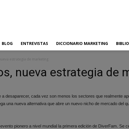
BLOG
ENTREVISTAS
DICCIONARIO MARKETING
BIBLI
 nueva estrategia de marketing
dos, nueva estrategia de 
e a desaparecer, cada vez son menos los sectores que realmente ap
ega una nueva alternativa que abre un nuevo nicho de mercado del que
 evento pionero a nivel mundial la primera edición de DiverFam. Se cel