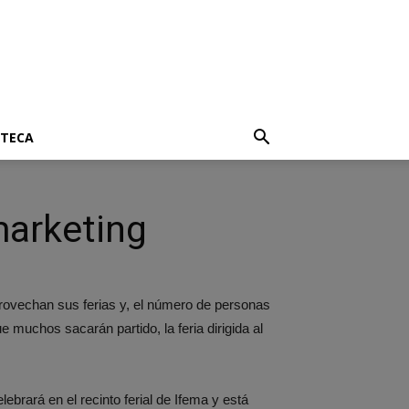
OTECA
marketing
rovechan sus ferias y, el número de personas
 muchos sacarán partido, la feria dirigida al
ebrará en el recinto ferial de Ifema y está