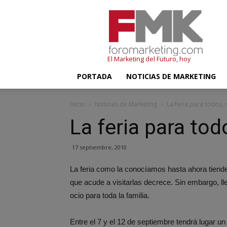
FMK
–
Foromarketing
El Marketing del Futuro, hoy
PORTADA
NOTICIAS DE MARKETING
Inicio
Noticias de Marketing
La feria para todos,
La feria para to
17 septiembre, 2010
La feria como la conocíamos hasta ahora tiend
que acude a visitarlas decrece. Sin embargo, ll
ocio para toda la familia.
Entre el 7 y el 12 de septiembre tendrá lugar un