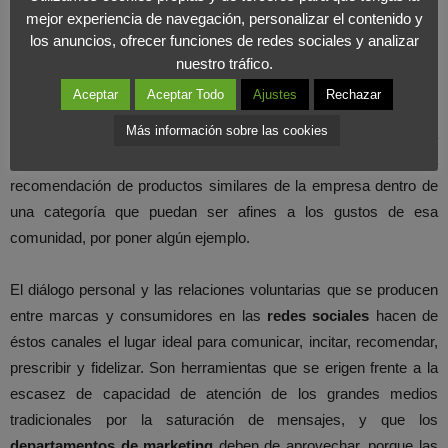
de mensajes y conversaciones que enfaticen el refuerzo de
mejor experiencia de navegación, personalizar el contenido y
compra (satisfacción).
los anuncios, ofrecer funciones de redes sociales y analizar
nuestro tráfico.
También puede contribuir al incremento de pedido medio
Aceptar
Aceptar Todo
Ajustes
Rechazar
incentivando entre los seguidores de la
marca
oportunidades
Más información sobre las cookies
únicas y ofertas puntuales; explicando el valor añadido frente a
otros productos; o potenciando la
venta cruzada
mediante la
recomendación de productos similares de la empresa dentro de
una categoría que puedan ser afines a los gustos de esa
comunidad, por poner algún ejemplo.
El diálogo personal y las relaciones voluntarias que se producen
entre marcas y consumidores en las
redes sociales
hacen de
éstos canales el lugar ideal para comunicar, incitar, recomendar,
prescribir y fidelizar. Son herramientas que se erigen frente a la
escasez de capacidad de atención de los grandes medios
tradicionales por la saturación de mensajes, y que los
departamentos de marketing
deben de aprovechar, porque las