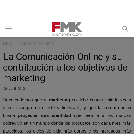
Inicio
Noticias de Marketing
La Comunicación Online y su
contribución a los objetivos de
marketing
26 abril, 2012
Si entendemos que el
marketing
no debe buscar solo la venta
sino conseguir un cliente y fidelizarlo, y que la comunicación
busca
proyectar una identidad
que permita a las marcas
sobrevivir en un mundo donde los productos son cada mes más
parecidos, los ciclos de vida más cortos y los mercados más