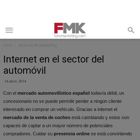
Inicio
Noticias de Marketing
Internet en el sector del
automóvil
14 abril, 2014
Con el
mercado automovilístico español
todavía débil, un
concesionario no se puede permitir perder a ningún cliente
interesado en comprar un vehículo. Gracias a internet el
mercado de la venta de coches
está cambiando y estos son
capaces de captar a un mayor número de potenciales
compradores. Cuidar su
presencia online
se está convirtiendo