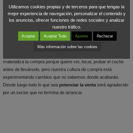
Utilizamos cookies propias y de terceros para que tengas la
Posicionarse en las páginas webs que aglutinan tráfico de
mejor experiencia de navegación, personalizar el contenido y
búsquedas sobre estos temas, comparadores y demás
los anuncios, ofrecer funciones de redes sociales y analizar
herramientas generales es una prioridad.
nuestro tráfico.
Aceptar
Aceptar Todo
Ajustes
Rechazar
Los avances de la tecnología, puede que
no reemplacen a corto
plazo a la tienda física
, ya que por el momento el canal online
Más información sobre las cookies
suele utilizarse para consulta y asesoramiento. El usuario no
materializa la compra porque quiere ver, tocar, probar el coche
antes de llevárselo, pero nuestra cultura de compra está
experimentando cambios que no sabemos donde acabarán.
Desde luego todo lo que sea
potenciar la venta
será agradecido
por un sector que no termina de arrancar.