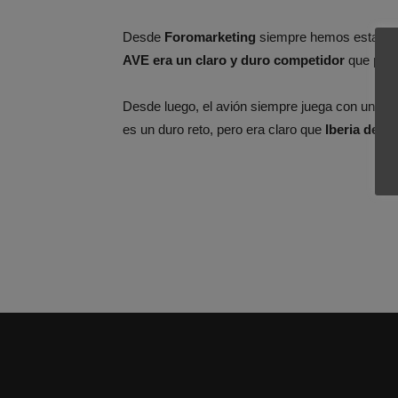
Desde
Foromarketing
siempre hemos estado en
AVE era un claro y duro competidor
que podrí
Desde luego, el avión siempre juega con un desv
es un duro reto, pero era claro que
Iberia debía