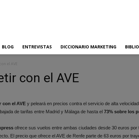
BLOG
ENTREVISTAS
DICCIONARIO MARKETING
BIBLI
con el AVE
tir con el AVE
r con el AVE
y peleará en precios contra el servicio de alta velocida
ajada de tarifas entre Madrid y Málaga de hasta el
73% sobre los pr
Express
ofrece sus vuelos entre ambas ciudades desde 30 euros por t
to. El precio que ofrece el AVE de Renfe parte de 63 euros por traye