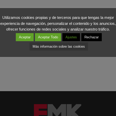
 contra de las políticas low cost como salida a la situación, porque
a hacer peligrar ciertos pasillos aéreos.
Utilizamos cookies propias y de terceros para que tengas la mejor
experiencia de navegación, personalizar el contenido y los anuncios,
ofrecer funciones de redes sociales y analizar nuestro tráfico.
entaja respecto al tren: el tiempo para el embarque, la facturación y
Aceptar
Aceptar Todo
Ajustes
Rechazar
 reaccionar.
Más información sobre las cookies