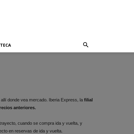
OTECA
d allí donde vea mercado. Iberia Express, la
filial
ecios anteriores.
rayecto, cuando se compra ida y vuelta, y
cto en reservas de ida y vuelta.