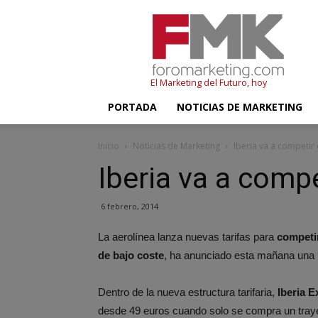
FMK
–
Foromarketing
El Marketing del Futuro, hoy
PORTADA
NOTICIAS DE MARKETING
Inicio
Noticias de Marketing
Iberia va a competir 
Iberia va a compe
6 febrero, 2014
La aerolínea lanza nuevas tarifas para
competi
de bajo coste
, ha anunciado esta mañana una b
Dentro de la nueva estructura tarifaria,
Iberia 
desde 49 euros cuando solo se compra un trayec