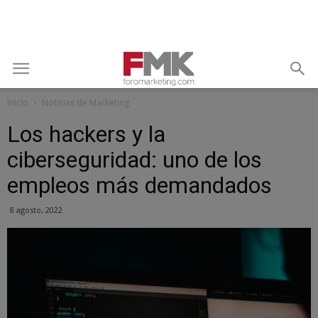
Inicio
Noticias de Marketing
Los hackers y la
ciberseguridad: uno de los
empleos más demandados
8 agosto, 2022