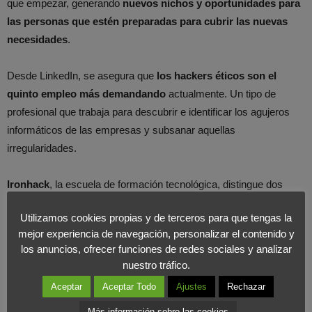
que empezar, generando
nuevos nichos y oportunidades para
las personas que estén preparadas para cubrir las nuevas
necesidades
.
Desde LinkedIn, se asegura que
los hackers éticos son el
quinto empleo más demandando
actualmente. Un tipo de
profesional que trabaja para descubrir e identificar los agujeros
informáticos de las empresas y subsanar aquellas
irregularidades.
Ironhack
, la escuela de formación tecnológica, distingue dos
tipos de hackers actualmente; el primero son los mundialmente
Utilizamos cookies propias y de terceros para que tengas la
conocidos
piratas informáticos o hackers de sombrero negro
,
mejor experiencia de navegación, personalizar el contenido y
que basan su actividad en sustraer datos e información privada.
los anuncios, ofrecer funciones de redes sociales y analizar
Por otro lado, los
hackers de sombrero blanco
, que hacen
nuestro tráfico.
referencia a estos profesionales que buscan proteger éticamente
Aceptar
Aceptar Todo
Ajustes
Rechazar
las marcas y compañías de fraudes o delitos. Dentro de los
hackers de sombrero blanco, encontramos dos tipos:
Más información sobre las cookies