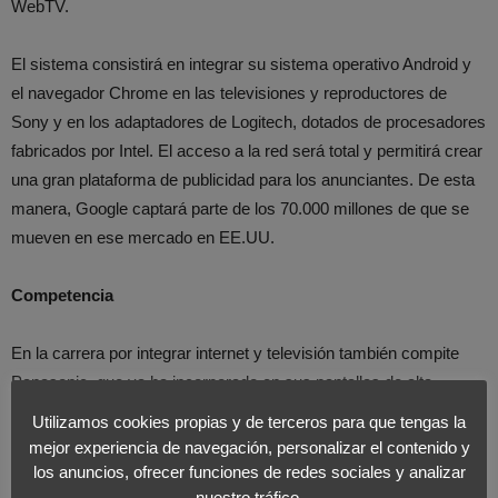
WebTV.
El sistema consistirá en integrar su sistema operativo Android y
el navegador Chrome en las televisiones y reproductores de
Sony y en los adaptadores de Logitech, dotados de procesadores
fabricados por Intel. El acceso a la red será total y permitirá crear
una gran plataforma de publicidad para los anunciantes. De esta
manera, Google captará parte de los 70.000 millones de que se
mueven en ese mercado en EE.UU.
Competencia
En la carrera por integrar internet y televisión también compite
Panasonic, que ya ha incorporado en sus pantallas de alta
definición el servicio de llamada por voz y vídeo de Skipe, o Vizio,
Utilizamos cookies propias y de terceros para que tengas la
que incluye Facebook y Twitter.
mejor experiencia de navegación, personalizar el contenido y
los anuncios, ofrecer funciones de redes sociales y analizar
nuestro tráfico.
Además, como obstáculos que deben combatir, figura la