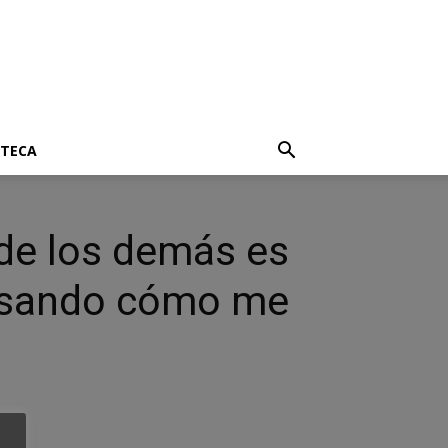
OTECA
 de los demás es
ensando cómo me