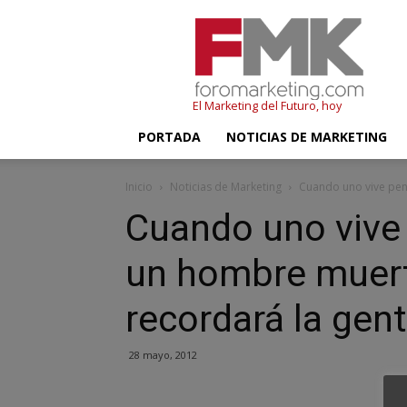
FMK
–
Foromarketing
El Marketing del Futuro, hoy
PORTADA
NOTICIAS DE MARKETING
Inicio
Noticias de Marketing
Cuando uno vive pend
Cuando uno vive 
un hombre muert
recordará la gen
28 mayo, 2012