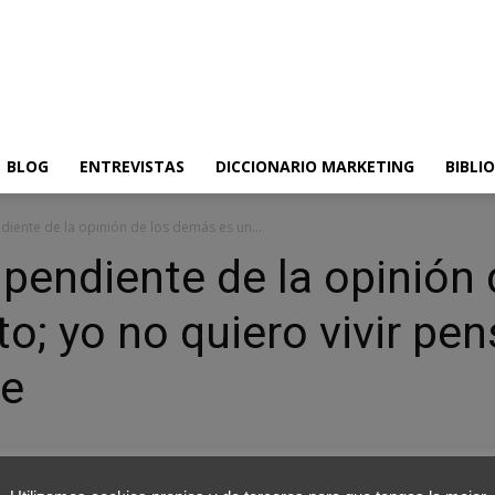
BLOG
ENTREVISTAS
DICCIONARIO MARKETING
BIBLI
iente de la opinión de los demás es un...
pendiente de la opinión
o; yo no quiero vivir p
te