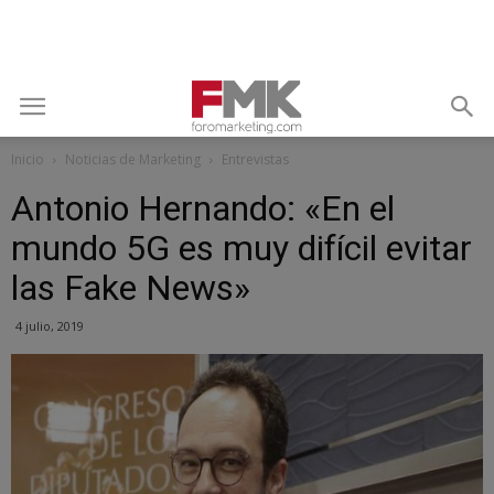
Inicio
Noticias de Marketing
Entrevistas
Antonio Hernando: «En el
mundo 5G es muy difícil evitar
las Fake News»
4 julio, 2019