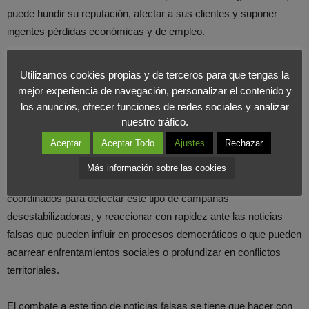
puede hundir su reputación, afectar a sus clientes y suponer
ingentes pérdidas económicas y de empleo.
¿Pueden hacer frente los políticos
Utilizamos cookies propias y de terceros para que tengas la
mejor experiencia de navegación, personalizar el contenido y
a esta nueva herramienta de
los anuncios, ofrecer funciones de redes sociales y analizar
desinformación?
nuestro tráfico.
Aceptar
Aceptar Todo
Ajustes
Rechazar
Los países y, sobre todo, las instituciones internacionales o
Más información sobre las cookies
regionales que les agrupan, tienen que estar sensibilizados y
coordinados para detectar este tipo de campañas
desestabilizadoras, y reaccionar con rapidez ante las noticias
falsas que pueden influir en procesos democráticos o que pueden
acarrear enfrentamientos sociales o profundizar en conflictos
territoriales.
El combate a este tipo de noticias falsas se tiene que hacer con