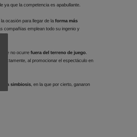
le ya que la competencia es apabullante.
la ocasión para llegar de la
forma más
as compañías emplean todo su ingenio y
.
lo que no ocurre
fuera del terreno de juego
.
erfectamente, al promocionar el espectáculo en
fecta simbiosis
, en la que por cierto, ganaron