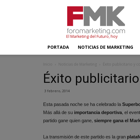
FMK
–
Foromarketing
El Marketing del Futuro, hoy
PORTADA
NOTICIAS DE MARKETING
Inicio
Noticias de Marketing
Éxito publicitario y 
Éxito publicitari
3 febrero, 2014
Esta pasada noche se ha celebrado la
Superbo
Más allá de su
importancia deportiva
, el even
partido gane quien gane,
siempre gana el Mar
La transmisión de este partido es la gran
plataf