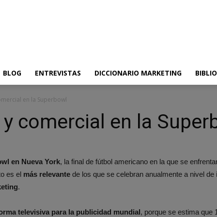
BLOG
ENTREVISTAS
DICCIONARIO MARKETING
BIBLI
comercial en la Superbowl
o y comercial en la Super
wl en Nueva York
, la final de fútbol americano en la que se enfren
to es el
más relevante
de los que se celebran anualmente a nivel de
keting
.
orma televisiva para la publicidad mundial
, porque se estima que 