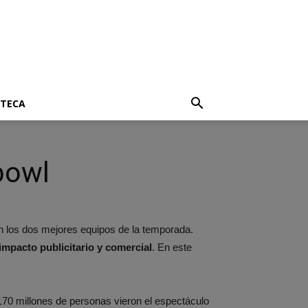
OTECA
bowl
tan los dos mejores equipos de la temporada.
impacto publicitario y comercial
. En este
170 millones de personas vieron el espectáculo