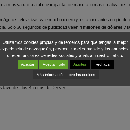
encia masiva única a al que impactar de manera lo más creativa posib
imágenes televisivas vale mucho dinero y los anunciantes no pierden 
cia. Sólo 30 segundos de publicidad valen
4 millones de dólares
y l
gados a precio de oro, que se han convertido en un espectáculo en sí
Utilizamos cookies propias y de terceros para que tengas la mejor
experiencia de navegación, personalizar el contenido y los anuncios,
n hace las cosas, ya que le marketing es el auténtico motor de todo 
ofrecer funciones de redes sociales y analizar nuestro tráfico.
n en otro epicentro de la celebración, algo que las marcas sabían p
Aceptar
Aceptar Todo
Ajustes
Rechazar
entable para las empresas.
Más información sobre las cookies
 la que la
publicidad, el deporte y el Marketing
encuentran una
per
s favoritos, los Broncos de Denver.