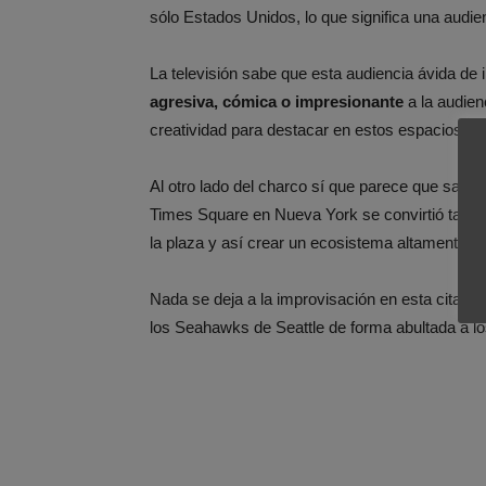
sólo Estados Unidos, lo que significa una audi
La televisión sabe que esta audiencia ávida de 
agresiva, cómica o impresionante
a la audien
creatividad para destacar en estos espacios pa
Al otro lado del charco sí que parece que sabe
Times Square en Nueva York se convirtió tambié
la plaza y así crear un ecosistema altamente r
Nada se deja a la improvisación en esta cita en
los Seahawks de Seattle de forma abultada a lo