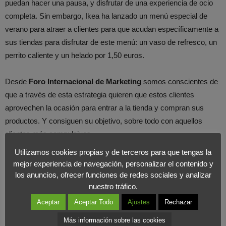
puedan hacer una pausa, y disfrutar de una experiencia de ocio
completa. Sin embargo, Ikea ha lanzado un menú especial de
verano para atraer a clientes para que acudan específicamente a
sus tiendas para disfrutar de este menú: un vaso de refresco, un
perrito caliente y un helado por 1,50 euros.
Desde
Foro Internacional de Marketing
somos conscientes de
que a través de esta estrategia quieren que estos clientes
aprovechen la ocasión para entrar a la tienda y compran sus
productos. Y consiguen su objetivo, sobre todo con aquellos
clientes más compulsivos.
Utilizamos cookies propias y de terceros para que tengas la
Además, el público familiar es el gran protagonista de Ikea, por
mejor experiencia de navegación, personalizar el contenido y
tanto, no olvidan el papel fundamental que tienen los niños en sus
los anuncios, ofrecer funciones de redes sociales y analizar
nuestro tráfico.
establecimientos. Por ello, cuentan con un menú para niños,
comida para bebés, zona para lactantes y la famosa piscina de
Aceptar
Aceptar Todo
Ajustes
Rechazar
bolas para los más pequeños.
Más información sobre las cookies