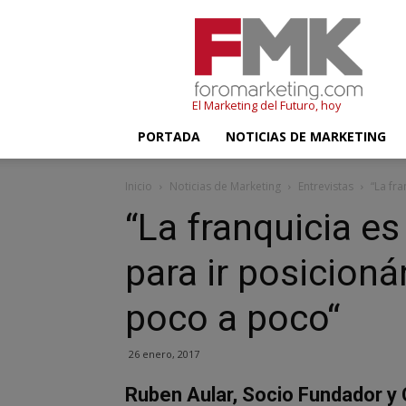
FMK
–
Foromarketing
El Marketing del Futuro, hoy
PORTADA
NOTICIAS DE MARKETING
Inicio
Noticias de Marketing
Entrevistas
“La fr
“La franquicia e
para ir posicion
poco a poco“
26 enero, 2017
Ruben Aular, Socio Fundador y