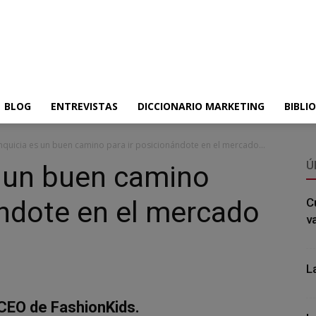
BLOG
ENTREVISTAS
DICCIONARIO MARKETING
BIBLI
anquicia es un buen camino para ir posicionándote en el mercado...
Ú
s un buen camino
ándote en el mercado
C
v
L
 CEO de FashionKids.