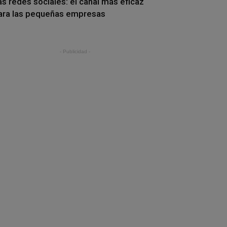
as redes sociales: el canal más eficaz
ara las pequeñas empresas
- Publicidad -