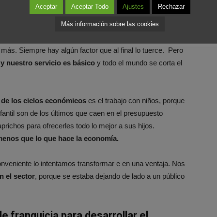
l de la peluquería y belleza. ¿No fue
Aceptar
Aceptar Todo
Ajustes
Rechazar
Más información sobre las cookies
consigo riesgo
, es inevitable. Ni el más seguro es 100%
 más. Siempre hay algún factor que al final lo tuerce. Pero
y nuestro servicio es básico
y todo el mundo se corta el
de los ciclos económicos
es el trabajo con niños, porque
nfantil son de los últimos que caen en el presupuesto
aprichos para ofrecerles todo lo mejor a sus hijos.
enos que lo que hace la economía.
veniente lo intentamos transformar e en una ventaja. Nos
n el sector
, porque se estaba dejando de lado a un público
e franquicia para desarrollar el