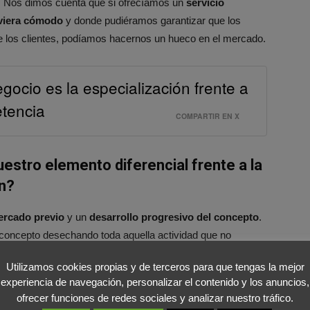
o. Nos dimos cuenta que si ofrecíamos un
servicio
uviera cómodo
y donde pudiéramos garantizar que los
 de los clientes, podíamos hacernos un hueco en el mercado.
egocio es la especialización frente a
tencia
COMPARTIR EN X
uestro elemento diferencial frente a la
ón?
ercado previo
y un
desarrollo progresivo del concepto
.
 concepto desechando toda aquella actividad que no
Utilizamos cookies propias y de terceros para que tengas la mejor
experiencia de navegación, personalizar el contenido y los anuncios,
6, en plena crisis económica, en un
ofrecer funciones de redes sociales y analizar nuestro tráfico.