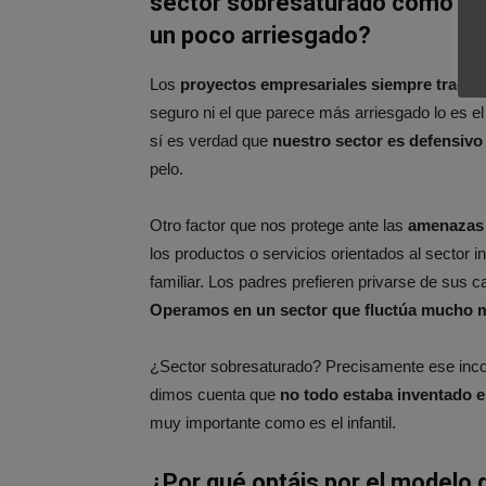
sector sobresaturado como es e
un poco arriesgado?
Los
proyectos empresariales siempre traen 
seguro ni el que parece más arriesgado lo es el
sí es verdad que
nuestro sector es defensivo 
pelo.
Otro factor que nos protege ante las
amenazas 
los productos o servicios orientados al sector i
familiar. Los padres prefieren privarse de sus c
Operamos en un sector que fluctúa mucho m
¿Sector sobresaturado? Precisamente ese incon
dimos cuenta que
no todo estaba inventado e
muy importante como es el infantil.
¿Por qué optáis por el modelo d