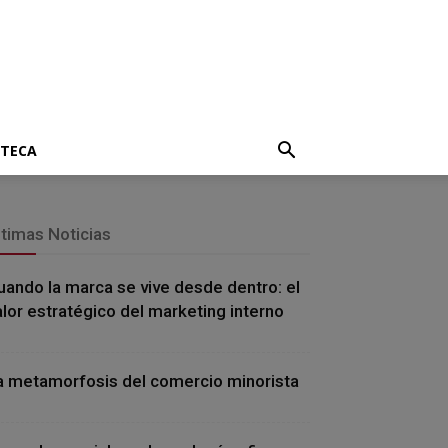
OTECA
ltimas Noticias
uando la marca se vive desde dentro: el
alor estratégico del marketing interno
a metamorfosis del comercio minorista