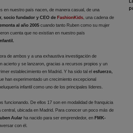
L
p
s en nuestro país nacen, de manera casual, de una
r, socio fundador y CEO de
FashionKids
, una cadena de
remonta al año 2005
cuando tanto Ruben como su mujer
 dieron cuenta que no existían en nuestro país
fantil.
ra de ambos y a una exhaustiva investigación de
 acierto y se lanzaron, gracias a recursos propios y un
imer establecimiento en Madrid. Y ha sido tal el
esfuerzo,
ue han experimentado un crecimiento excepcional
eluquería infantil como uno de los principales líderes.
os funcionando. De ellos 17 son en modalidad de franquicia
a central, ubicada en Madrid. Para conocer un poco más de
uben Aular
ha nacido para ser emprendedor, en
FMK-
versar con él.