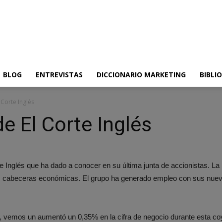
BLOG
ENTREVISTAS
DICCIONARIO MARKETING
BIBLI
l Corte Inglés
de El Corte Inglés
e Inglés que ha dado a conocer en su última junta de accionistas. La
as cabeceras económicas. El grupo ha generado empleo con sus nueva
ras, vemos un aumentó un 0,35% en la cifra de negocio durante esta