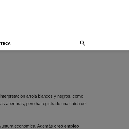
OTECA
 interpretación arroja blancos y negros, como
s aperturas, pero ha registrado una caída del
 coyuntura económica. Además
creó empleo