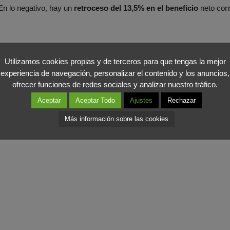
En lo negativo, hay un
retroceso del 13,5% en el beneficio
neto con
imos reflexionando desde el año 2007 sobre la necesidad de un cam
ol. Aunque desde la empresa se defienden “cambios y adaptación”, p
Utilizamos cookies propias y de terceros para que tengas la mejor
experiencia de navegación, personalizar el contenido y los anuncios,
ofrecer funciones de redes sociales y analizar nuestro tráfico.
Aceptar
Aceptar Todo
Ajustes
Rechazar
 Corte Inglés
deberá replantearse su estrategia y modelo de explota
elo parece cada día más anclado en el pasado. Los
jóvenes
, en su in
Más información sobre las cookies
lvemos el dinero”, se ha quedado obsoleto.