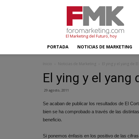
FMK
–
Foromarketing
El Marketing del Futuro, hoy
PORTADA
NOTICIAS DE MARKETING
Inicio
Noticias de Marketing
El ying y el yang de E
El ying y el yang 
29 agosto, 2011
Se acaban de publicar los resultados de El Cort
bien se ha comprobado a través de las distint
beneficio.
Si ponemos énfasis en los positivo de las cif