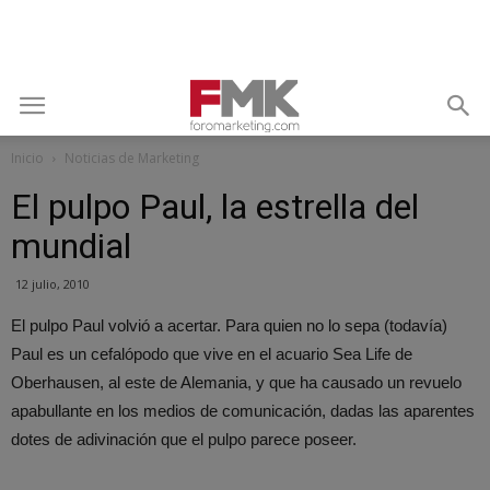
Inicio
Noticias de Marketing
El pulpo Paul, la estrella del
mundial
12 julio, 2010
El pulpo Paul volvió a acertar. Para quien no lo sepa (todavía)
Paul es un cefalópodo que vive en el acuario Sea Life de
Oberhausen, al este de Alemania, y que ha causado un revuelo
apabullante en los medios de comunicación, dadas las aparentes
dotes de adivinación que el pulpo parece poseer.