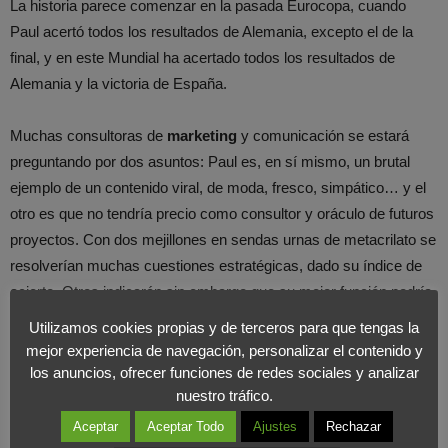
La historia parece comenzar en la pasada Eurocopa, cuando
Paul acertó todos los resultados de Alemania, excepto el de la
final, y en este Mundial ha acertado todos los resultados de
Alemania y la victoria de España.
Muchas consultoras de
marketing
y comunicación se estará
preguntando por dos asuntos: Paul es, en sí mismo, un brutal
ejemplo de un contenido viral, de moda, fresco, simpático… y el
otro es que no tendría precio como consultor y oráculo de futuros
proyectos. Con dos mejillones en sendas urnas de metacrilato se
resolverían muchas cuestiones estratégicas, dado su índice de
acierto. Otros indicarán sin embargo que su mejor función podría
ser la acompañar al pimentón y a los cachelos.
Utilizamos cookies propias y de terceros para que tengas la
mejor experiencia de navegación, personalizar el contenido y
Pero después de reírnos de la ocurrencia y de celebrar que
los anuncios, ofrecer funciones de redes sociales y analizar
nuestro tráfico.
España haya ganado la Copa del Mundo 2010, pedimos desde
aquí seriedad. Pongámonos a trabajar para relanzar el país y que
Aceptar
Aceptar Todo
Ajustes
Rechazar
este triunfo sea un soplo de ánimo en nuestra lucha diaria. Y no