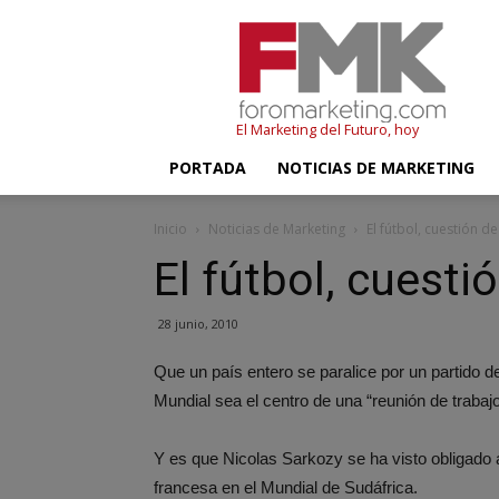
FMK
–
Foromarketing
El Marketing del Futuro, hoy
PORTADA
NOTICIAS DE MARKETING
Inicio
Noticias de Marketing
El fútbol, cuestión d
El fútbol, cuesti
28 junio, 2010
Que un país entero se paralice por un partido 
Mundial sea el centro de una “reunión de traba
Y es que Nicolas Sarkozy se ha visto obligado 
francesa en el Mundial de Sudáfrica.