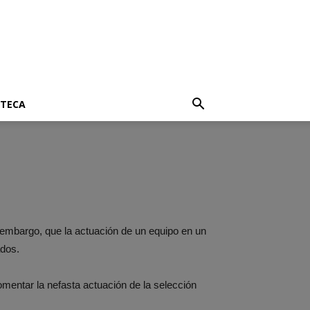
OTECA
n embargo, que la actuación de un equipo en un
ados.
mentar la nefasta actuación de la selección