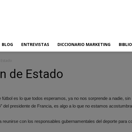
BLOG
ENTREVISTAS
DICCIONARIO MARKETING
BIBLI
e Estado
ón de Estado
de fútbol es lo que todos esperamos, ya no nos sorprende a nadie, si
jo” del presidente de Francia, es algo a lo que no estamos acostumbr
a reunirse con los responsables gubernamentales del deporte para co