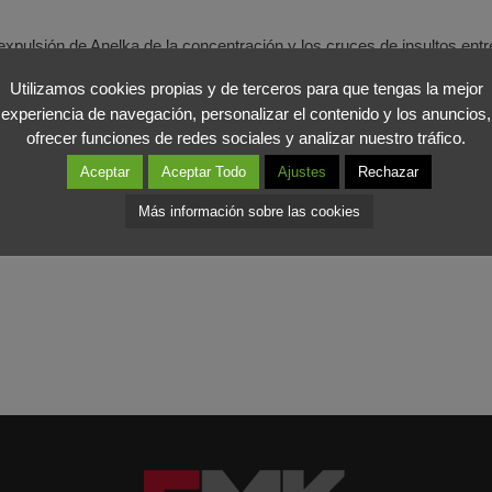
 expulsión de Anelka de la concentración y los cruces de insultos entr
es coparan muchas portadas en la prensa nacional e internacional. 
Utilizamos cookies propias y de terceros para que tengas la mejor
le o Quick ya han emprendido su marcha y otros están analizando la
experiencia de navegación, personalizar el contenido y los anuncios,
ofrecer funciones de redes sociales y analizar nuestro tráfico.
 respecto pero, por el momento, recibirá en el Elíseo al delantero Thi
Aceptar
Aceptar Todo
Ajustes
Rechazar
 en su pase por la primera fase de este Mundial.
Más información sobre las cookies