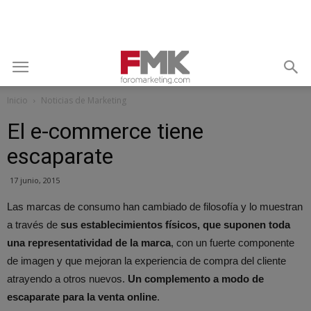
Inicio
Noticias de Marketing
El e-commerce tiene
escaparate
17 junio, 2015
Las marcas de consumo han cambiado de filosofía y lo muestran
a través de
sus establecimientos físicos, que suponen toda
una representatividad de la marca
, con un fuerte componente
de imagen y que mejoran la experiencia de compra del cliente
atrayendo a otros nuevos.
Un complemento a modo de
escaparate para la venta online
.