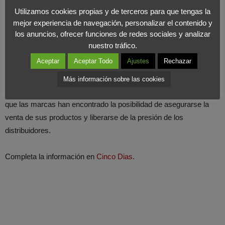
Utilizamos cookies propias y de terceros para que tengas la
pretenden las marcas es
estar cerca del cliente
, una necesidad
mejor experiencia de navegación, personalizar el contenido y
imperiosa para las marcas de consumo que se encuentran en
los anuncios, ofrecer funciones de redes sociales y analizar
mercados competitivos y maduros.
nuestro tráfico.
Aceptar
Aceptar Todo
Ajustes
Rechazar
Se trata de una práctica creciente, que
beneficia a las marcas
pero no a los distribuidores
. Desde el punto de vista del
Más información sobre las cookies
marketing, resulta una tendencia ilustrativa y apasionante con las
que las marcas han encontrado la posibilidad de asegurarse la
venta de sus productos y liberarse de la presión de los
distribuidores.
Completa la información en
Cinco Dias
.