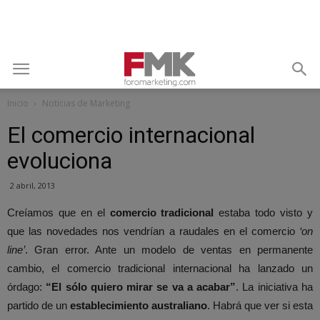
Inicio
Noticias de Marketing
El comercio internacional
evoluciona
2 abril, 2013
Creíamos que en el
comercio tradicional
estaba todo visto y
que las novedades nos vendrían a raudales en el comercio
‘on
line’
. Gran error. Ante un modelo de ventas en permanente
cambio, el comercio tradicional internacional ha lanzado un
órdago:
“El sólo quiero mirar se va a acabar”
. La iniciativa ha
partido de un
establecimiento australiano
. Habrá que ver si esta