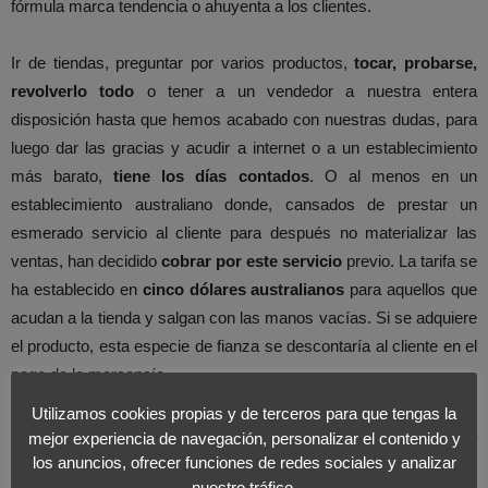
fórmula marca tendencia o ahuyenta a los clientes.
Ir de tiendas, preguntar por varios productos,
tocar, probarse,
revolverlo todo
o tener a un vendedor a nuestra entera
disposición hasta que hemos acabado con nuestras dudas, para
luego dar las gracias y acudir a internet o a un establecimiento
más barato,
tiene los días contados
. O al menos en un
establecimiento australiano donde, cansados de prestar un
esmerado servicio al cliente para después no materializar las
ventas, han decidido
cobrar por este servicio
previo. La tarifa se
ha establecido en
cinco dólares australianos
para aquellos que
acudan a la tienda y salgan con las manos vacías. Si se adquiere
el producto, esta especie de fianza se descontaría al cliente en el
pago de la mercancía.
Utilizamos cookies propias y de terceros para que tengas la
Desde
Foromarketing
nos preguntamos si esta iniciativa pionera
mejor experiencia de navegación, personalizar el contenido y
se convertirá en un
modelo a seguir
por el comercio tradicional
los anuncios, ofrecer funciones de redes sociales y analizar
nuestro tráfico.
en todo el mundo o se quedará en una
simple anécdota.
No