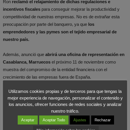
Ron
reclamó el relajamiento de dichas regulaciones e
incentivos fiscales
para conseguir mejorar la productividad y
competitividad de nuestras empresas. No es de extrañar esta
preocupación por parte del banquero, ya que
los
emprendedores y las pymes son el tejido empresarial de
nuestro país.
Además, anunció que
abrirá una oficina de representación en
Casablanca, Marruecos
el próximo 11 de noviembre
como
muestra del compromiso de la entidad financiera con el
crecimiento de las empresas fuera de España.
Utilizamos cookies propias y de terceros para que tengas la
Desde el Foro Internacional de Marketing apoyamos las
mejor experiencia de navegación, personalizar el contenido y
declaraciones de Ángel Ron, creemos en la figura del
los anuncios, ofrecer funciones de redes sociales y analizar
emprendedor como una pieza necesaria del puzzle empresarial
nuestro tráfico.
de cualquier país, pero muchas veces los sueños de estas
Aceptar
Aceptar Todo
Ajustes
Rechazar
personas se ven truncados por la gran cantidad de trámites que
deben llevar a cabo.