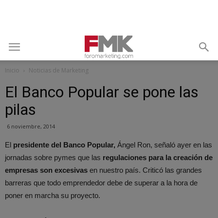
Inicio
Noticias de Marketing
El Banco Popular se pone las
pilas
6 noviembre, 2014
El
presidente del Banco Popular,
Ángel Ron, señaló ayer en las
jornadas sobre pymes que las
regulaciones para la creación de
empresas son excesivas
en nuestro país. Criticó las grandes
barreras que todo emprendedor debe de superar a la hora de
poner en marcha su proyecto.