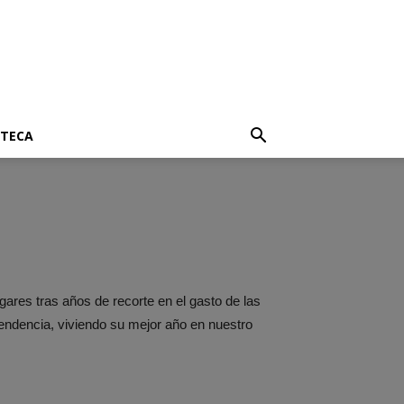
OTECA
ares tras años de recorte en el gasto de las
endencia, viviendo su mejor año en nuestro