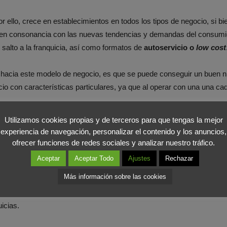
 ello, crece en establecimientos en todos los tipos de negocio, si b
 en consonancia con las nuevas tendencias y demandas del consumido
salto a la franquicia, así como formatos de
autoservicio o
low cost
s hacia este modelo de negocio, es que se puede conseguir un buen
o con características particulares, ya que al operar con una una ca
Utilizamos cookies propias y de terceros para que tengas la mejor
pre soporte de la compañía y el permitir beneficiarse con la informac
experiencia de navegación, personalizar el contenido y los anuncios,
ofrecer funciones de redes sociales y analizar nuestro tráfico.
Aceptar
Aceptar Todo
Ajustes
Rechazar
Más información sobre las cookies
es, el
supermercado
es el formato que aglutina más franquicias. A
uicias.