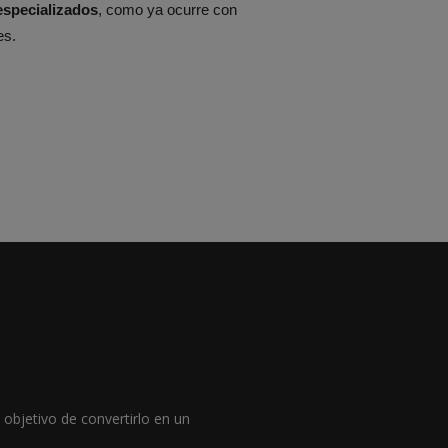
specializados
, como ya ocurre con
es.
objetivo de convertirlo en un