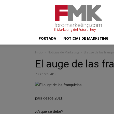
FMK
–
Foromarketing
El Marketing del Futuro, hoy
PORTADA
NOTICIAS DE MARKETING
Inicio
Noticias de Marketing
El auge de las franqu
El auge de las fr
12 enero, 2016
país desde 2011.
¿A qué se debe?