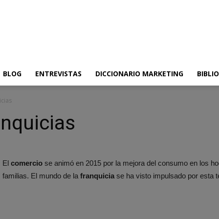
BLOG
ENTREVISTAS
DICCIONARIO MARKETING
BIBLI
icias
anquicias
El
comercio
se animó en 2015 por la mejora del consumo en los hog
familias. El mundo de la
franquicia
se ha visto impulsado por esta t