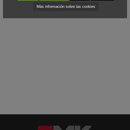
es como
extensión de la ciudad
, reflejando lo mejor de la
Más información sobre las cookies
cultura, la historia y la gastronomía de manera integrada.