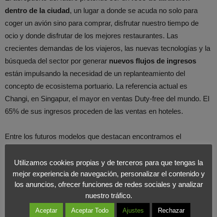
dentro de la ciudad
, un lugar a donde se acuda no solo para
coger un avión sino para comprar, disfrutar nuestro tiempo de
ocio y donde disfrutar de los mejores restaurantes. Las
crecientes demandas de los viajeros, las nuevas tecnologías y la
búsqueda del sector por generar
nuevos flujos de ingresos
están impulsando la necesidad de un replanteamiento del
concepto de ecosistema portuario. La referencia actual es
Changi, en Singapur, el mayor en ventas Duty-free del mundo. El
65% de sus ingresos proceden de las ventas en hoteles.
Entre los futuros modelos que destacan encontramos el
aeropuerto como
centro comercial
de calidad igual o superior a
los existentes en las ciudades que los acogen, disponibles para
Utilizamos cookies propias y de terceros para que tengas la
mejor experiencia de navegación, personalizar el contenido y
los clientes que no vayan a volar. Otro modelo es el aeropuerto
los anuncios, ofrecer funciones de redes sociales y analizar
como
ciudad en miniatura
, una entidad autosuficiente con
nuestro tráfico.
espacios exclusivos comerciales, de ocio, restauración,
Aceptar
Aceptar Todo
Ajustes
Rechazar
exclusivos, generando su propia energía o productos. El tercero