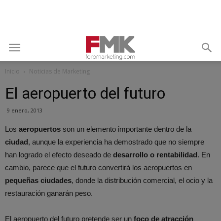
Inicio
Noticias de Marketing
El aeropuerto del futuro
9 enero, 2013
Los
aeropuertos
son un elemento importante dentro de la
ciudad
, aunque la experiencia ha demostrado que no siempre
han logrado el efecto deseado de
desarrollo o rentabilidad
. En
cambio, parece que el futuro convertirá los aeropuertos en
pequeñas ciudades
, donde la distribución comercial, el ocio y la
restauración ganarán peso.
El aeropuerto del futuro pretende ser un
foco de atracción