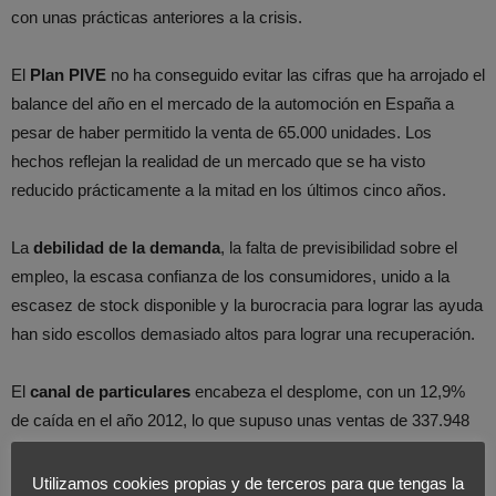
con unas prácticas anteriores a la crisis.
El
Plan PIVE
no ha conseguido evitar las cifras que ha arrojado el
balance del año en el mercado de la automoción en España a
pesar de haber permitido la venta de 65.000 unidades. Los
hechos reflejan la realidad de un mercado que se ha visto
reducido prácticamente a la mitad en los últimos cinco años.
La
debilidad de la demanda
, la falta de previsibilidad sobre el
empleo, la escasa confianza de los consumidores, unido a la
escasez de stock disponible y la burocracia para lograr las ayuda
han sido escollos demasiado altos para lograr una recuperación.
El
canal de particulares
encabeza el desplome, con un 12,9%
de caída en el año 2012, lo que supuso unas ventas de 337.948
unidades. El canal de empresas también se ha visto reducido en
gran cuantía, 19,4%, dejando las ventas en 224.980 unidades. En
Utilizamos cookies propias y de terceros para que tengas la