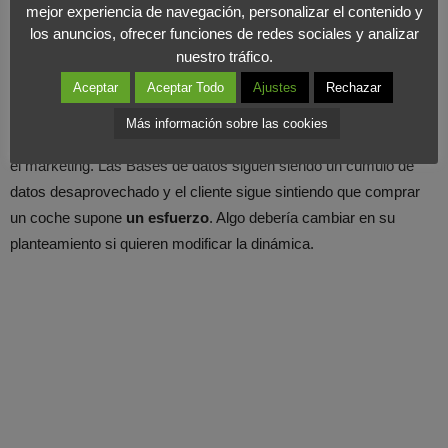
España 7 de cada 10 coches que se venden son
diesel
y
mejor experiencia de navegación, personalizar el contenido y
los anuncios, ofrecer funciones de redes sociales y analizar
Volkswagen
cerró el año como líder de ventas, por delante de
nuestro tráfico.
Peugeot, Seat, Renault y Citroën.
Aceptar
Aceptar Todo
Ajustes
Rechazar
Lso equipos comerciales siguen
despachando vehículos
y su
Más información sobre las cookies
esfuerzo comercial sigue sin estar planificado ni coordinado con
el marketing. Las Bases de datos siguen siendo un cúmulo de
datos desaprovechado y el cliente sigue sintiendo que comprar
un coche supone
un esfuerzo
. Algo debería cambiar en su
planteamiento si quieren modificar la dinámica.