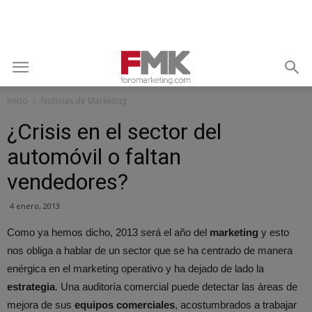
Inicio
Noticias de Marketing
¿Crisis en el sector del
automóvil o faltan
vendedores?
4 enero, 2013
Como ya hemos dicho, 2013 será el año del
marketing
y esto
nos obliga a hablar de un sector que se ha centrado de manera
enérgica en el marketing operativo y ha dejado de lado la
estrategia
. Una auditoría comercial puede detectar las áreas de
mejora de sus
equipos comerciales
, acostumbrados a trabajar