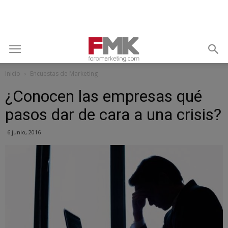
Inicio
Encuestas de Marketing
¿Conocen las empresas qué
pasos dar de cara a una crisis?
6 junio, 2016