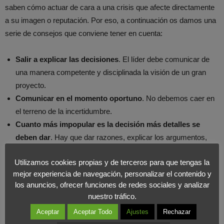
saben cómo actuar de cara a una crisis que afecte directamente
a su imagen o reputación. Por eso, a continuación os damos una
serie de consejos que conviene tener en cuenta:
Salir a explicar las decisiones
. El líder debe comunicar de
una manera competente y disciplinada la visión de un gran
proyecto.
Comunicar en el momento oportuno
. No debemos caer en
el terreno de la incertidumbre.
Cuanto más impopular es la decisión más detalles se
deben dar
. Hay que dar razones, explicar los argumentos,
aportar cifras y aventure futuros buenos resultados gracias a
Utilizamos cookies propias y de terceros para que tengas la
esa medida.
mejor experiencia de navegación, personalizar el contenido y
Todos a una
. Todos los colaboradores deben difundir el
los anuncios, ofrecer funciones de redes sociales y analizar
mismo mensaje. De lo contrario, restaremos credibilidad a
nuestro tráfico.
nuestra posición.
Aceptar
Aceptar Todo
Ajustes
Rechazar
Primero los de casa
. De cualquier decisión es imprescindible