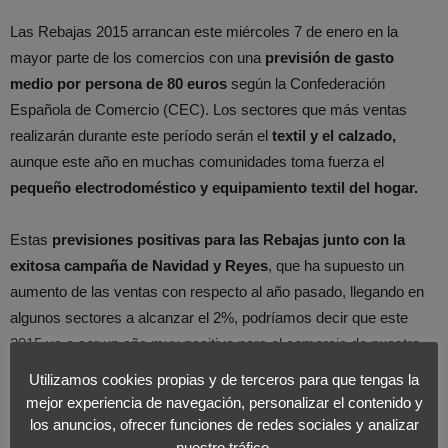
Las Rebajas 2015 arrancan este miércoles 7 de enero en la
mayor parte de los comercios con una
previsión de gasto
medio por persona de 80 euros
según la Confederación
Española de Comercio (CEC). Los sectores que más ventas
realizarán durante este período serán el
textil y el calzado,
aunque este año en muchas comunidades toma fuerza el
pequeño electrodoméstico y equipamiento textil del hogar.
Estas
previsiones positivas para las Rebajas junto con la
exitosa campaña de Navidad y Reyes
, que ha supuesto un
aumento de las ventas con respecto al año pasado, llegando en
algunos sectores a alcanzar el 2%, podríamos decir que este
2015 va a ser un año muy positivo para el comercio de nuestro
país.
Utilizamos cookies propias y de terceros para que tengas la
mejor experiencia de navegación, personalizar el contenido y
Son datos de la realidad que vivimos, los cuales son
los anuncios, ofrecer funciones de redes sociales y analizar
nuestro tráfico.
totalmente coherentes con los
resultados del «
Estudio sobre