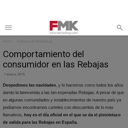
Inicio
Noticias de Marketing
Comportamiento del
consumidor en las Rebajas
7 enero, 2015
Despedimos las navidades
, y lo hacemos como todos los años
dando la bienvenida a las tan esperadas Rebajas. A pesar de que
en algunas comunidades y establecimientos de nuestro país ya
podíamos encontrarnos carteles con descuentos de lo más
llamativos,
hoy es el día oficial en el que se da el pistoletazo
de salida para las Rebajas en España.