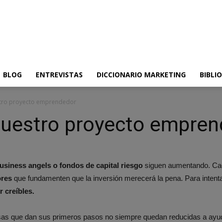
BLOG
ENTREVISTAS
DICCIONARIO MARKETING
BIBLI
stro proyecto emprendedor
nuestro proyecto empre
siness angels o fondos de capital riesgo
siguen aumentando. Cada
ores
que fundamenten que la inversión merecerá la pena. Para intent
r creíbles.
as que dan sus primeros pasos no siempre quedan reducidas a ayuda