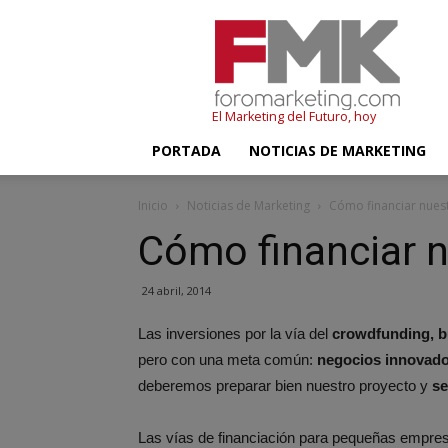
FMK
–
Foromarketing
El Marketing del Futuro, hoy
PORTADA
NOTICIAS DE MARKETING
Inicio
Noticias de Marketing
Cómo financiar nue
Cómo financiar 
24 abril, 2014
Las inversiones por la vía del
crowdfunding, bu
pero con una meta común:
negocios innovad
deberemos preparar bien nuestro proyecto y
se
Las vías de financiación para pequeñas empres