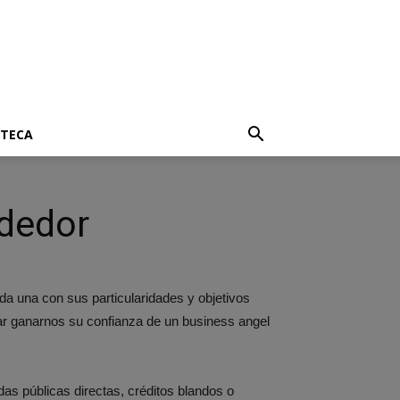
OTECA
ndedor
 una con sus particularidades y objetivos
ar ganarnos su confianza de un business angel
s públicas directas, créditos blandos o