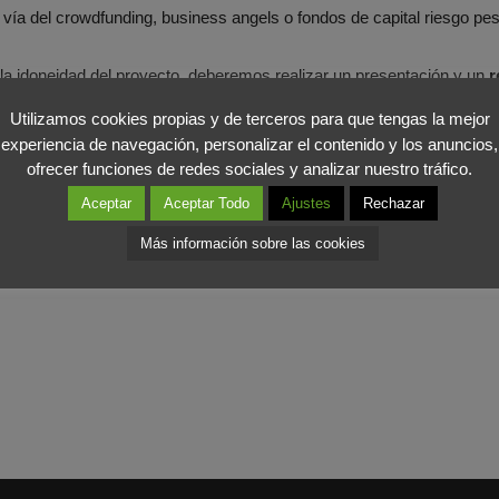
 vía del crowdfunding, business angels o fondos de capital riesgo pes
la idoneidad del proyecto, deberemos realizar un presentación y un
r
tu idea con datos fiables y contrastados. También un
plan financiero
Utilizamos cookies propias y de terceros para que tengas la mejor
experiencia de navegación, personalizar el contenido y los anuncios,
ofrecer funciones de redes sociales y analizar nuestro tráfico.
 empresas
que comprarían tu producto, también aumentará tu credibili
Aceptar
Aceptar Todo
Ajustes
Rechazar
echo, lo normal es que se alargue al menos nueve meses pero última
Más información sobre las cookies