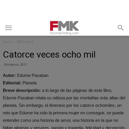
Inicio
Biblioteca
Catorce veces ocho mil
24 marzo, 2011
Autor:
Edurne Pasaban
Editorial:
Planeta
Breve descripción:
a lo largo de las páginas de este libro,
Edurne Pasaban relata su odisea por las montañas más altas del
planeta. Sin embargo, el itinerario por los catorce ochomiles, un
reto que Edurne ha sido la primera mujer en conseguir, se puede
entender como una historia de amor, una historia en la que no
faltan alegrías y pesares, pasión y tragedia, felicidad y decepción.