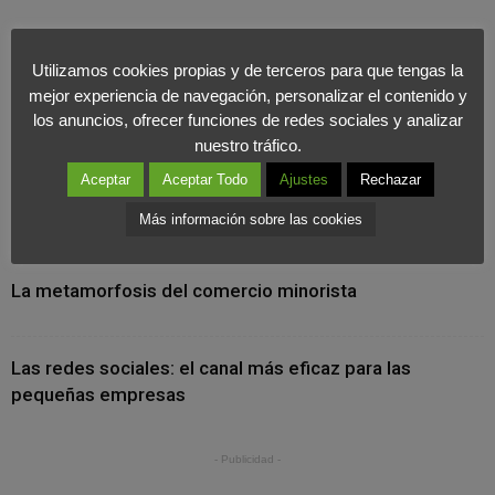
Utilizamos cookies propias y de terceros para que tengas la
mejor experiencia de navegación, personalizar el contenido y
los anuncios, ofrecer funciones de redes sociales y analizar
Últimas Noticias
nuestro tráfico.
Aceptar
Aceptar Todo
Ajustes
Rechazar
Cuando la marca se vive desde dentro: el valor
estratégico del marketing interno
Más información sobre las cookies
La metamorfosis del comercio minorista
Las redes sociales: el canal más eficaz para las
pequeñas empresas
- Publicidad -