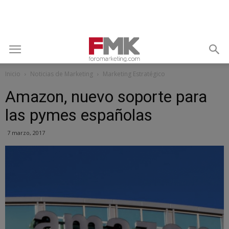
Inicio
Noticias de Marketing
Marketing Estratégico
Amazon, nuevo soporte para
las pymes españolas
7 marzo, 2017