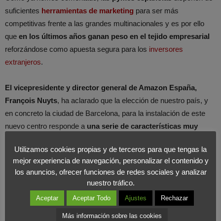
suficientes
herramientas de marketing
para ser más
competitivas frente a las grandes multinacionales y es por ello
que
en los últimos años ganan peso en el tejido empresarial
reforzándose como apuesta segura para los
inversores
extranjeros
.
El vicepresidente y director general de Amazon España,
François Nuyts
, ha aclarado que la elección de nuestro país, y
en concreto la ciudad de Barcelona, para la instalación de este
nuevo centro responde a
una serie de características muy
atractivas que presenta nuestro país
. Entre ellas la
red de
Utilizamos cookies propias y de terceros para que tengas la
profesionales internacionales de reconocido talento y
mejor experiencia de navegación, personalizar el contenido y
altamente cualificados, un óptimo tejido de pymes, un
los anuncios, ofrecer funciones de redes sociales y analizar
elevado número de emprendedores o startups creados los
nuestro tráfico.
últimos años.
Aceptar
Aceptar Todo
Ajustes
Rechazar
Más información sobre las cookies