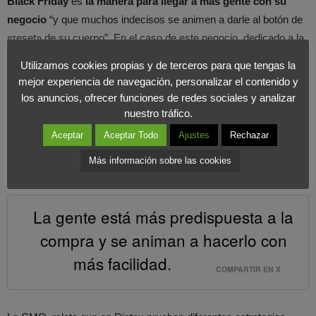
Black Friday
es
la manera para llegar a más gente con su
negocio
“y que muchos indecisos se animen a darle al botón de
«reset» de su cuerpo”. En el caso de este negocio, dedicado a la
venta online de productos pensados para cuidarse de manera
Utilizamos cookies propias y de terceros para que tengas la
fácil y divertida -siempre a base de ingredientes naturales-,
“es el
mejor experiencia de navegación, personalizar el contenido y
único día del año en el que toda la web está con un 30% de
los anuncios, ofrecer funciones de redes sociales y analizar
descuento, lo que se traduce en una bajada importante de los
nuestro tráfico.
precios de nuestros productos”,
expone Casado.” En un día
Aceptar
Aceptar Todo
Ajustes
Rechazar
como el Black Friday, la
gente está más predispuesta a la
Más información sobre las cookies
compra
y se animan a hacerlo con más facilidad”.
La gente está más predispuesta a la
compra y se animan a hacerlo con
más facilidad.
COMPARTIR EN X