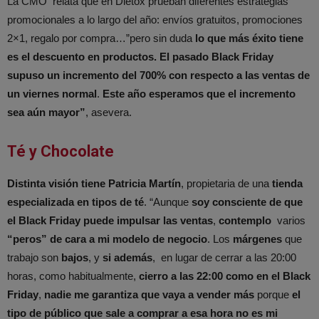
La CMO relata que en Dietox prueban diferentes estrategias
promocionales a lo largo del año: envíos gratuitos, promociones
2×1, regalo por compra…”pero sin duda
lo que más éxito tiene
es el descuento en productos. El pasado Black Friday
supuso un incremento del 700% con respecto a las ventas de
un viernes normal
.
Este año
esperamos que el incremento
sea aún mayor”
, asevera.
Té y Chocolate
Distinta visión tiene Patricia Martín
, propietaria de una
tienda
especializada en tipos de té
. “Aunque
soy consciente de que
el Black Friday puede impulsar las ventas
,
contemplo
varios
“peros” de cara a mi modelo de negocio
. Los
márgenes
que
trabajo son
bajos
, y
si además
, en lugar de cerrar a las 20:00
horas, como habitualmente,
cierro a las 22:00 como en el Black
Friday
,
nadie me garantiza que vaya a vender más
porque
el
tipo de público que sale a comprar a esa hora no es mi