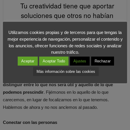
Tu creatividad tiene que aportar
soluciones que otros no habían
vislumbrado antes.
COMPARTIR EN X
Utilizamos cookies propias y de terceros para que tengas la
mejor experiencia de navegación, personalizar el contenido y
los anuncios, ofrecer funciones de redes sociales y analizar
Observa, observa, observa
nuestro tráfico.
Aceptar
Aceptar Todo
Ajustes
Rechazar
La información es poder
. Por eso,
generar criterios en base a
la minuciosa observación detallada de todos los procesos y
Más información sobre las cookies
personas implicadas
en ellos, es una buena manera de
distinguir entre lo que nos será útil y aquello de lo que
podemos prescindir
. Fijémonos en lo aquello de lo que
carecemos, en lugar de focalizarnos en lo que tenemos.
Hablemos de ahora y no nos anclemos al pasado.
Conectar con las personas