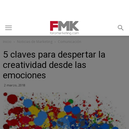
Inicio
Noticias de Marketing
Comunicación
5 claves para despertar la
creatividad desde las
emociones
2 marzo, 2018