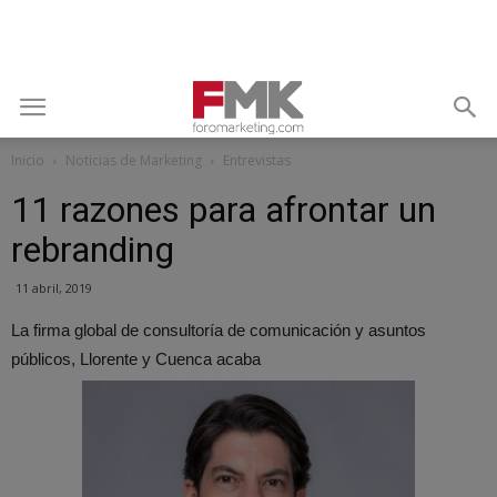
Inicio
Noticias de Marketing
Entrevistas
11 razones para afrontar un
rebranding
11 abril, 2019
La firma global de consultoría de comunicación y asuntos
públicos, Llorente y Cuenca acaba