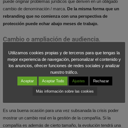
puede originar problemas jurídicos que deriven en un obligado
cambio de denominación / marca.
De la misma forma que un
rebranding que no comienza con una perspectiva de
protección puede echar abajo meses de trabajo.
Cambio o ampliación de audiencia.
Un reposicionamiento es capaz de transformar una compañía
Utilizamos cookies propias y de terceros para que tengas la
mejor experiencia de navegación, personalizar el contenido y
para permitir buscar nuevos negocios que animen a diferentes
los anuncios, ofrecer funciones de redes sociales y analizar
personas a comprar, pero asegúrate que cuentas con una
nuestro tráfico.
estrategia precisa para atraer a nuevos clientes a la vez que
Aceptar
Aceptar Todo
Ajustes
Rechazar
mantienes a los existentes.
Más información sobre las cookies
Crisis reputacional
Es una buena ocasión para una vez subsanada la crisis poder
mostrar un cambio real en la gestión de la compañía. Si la
compañía es además de cierto tamaño, la evolución tendrá una