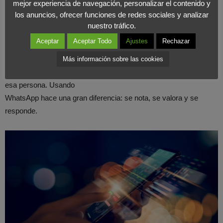
mejor experiencia de navegación, personalizar el contenido y
gustaron nuestros productos para el hogar… mira estas ofertas.”
los anuncios, ofrecer funciones de redes sociales y analizar
nuestro tráfico.
Segmentar no es complicado, nunca
. Al menos no si lo haces
Aceptar
Aceptar Todo
Ajustes
Rechazar
bien.
Más información sobre las cookies
Es mostrar que estás atento y que no hablas “a todos”, sino a
esa persona. Usando
WhatsApp hace una gran diferencia: se nota, se valora y se
responde.