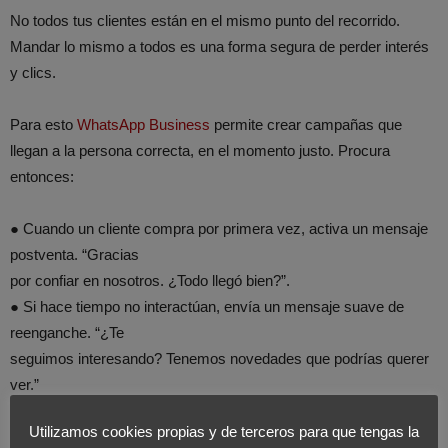
No todos tus clientes están en el mismo punto del recorrido.
Mandar lo mismo a todos es una forma segura de perder interés
y clics.
Para esto
WhatsApp Business
permite crear campañas que
llegan a la persona correcta, en el momento justo. Procura
entonces:
● Cuando un cliente compra por primera vez, activa un mensaje
postventa. “Gracias
por confiar en nosotros. ¿Todo llegó bien?”.
● Si hace tiempo no interactúan, envía un mensaje suave de
reenganche. “¿Te
seguimos interesando? Tenemos novedades que podrías querer
ver.”
● Durante las campañas, personaliza el mensaje según historial.
Utilizamos cookies propias y de terceros para que tengas la
“Sabemos que te