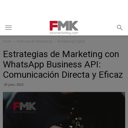
Inicio
Noticias de Marketing
Marketing Digital
Estrategias de Marketing con
WhatsApp Business API:
Comunicación Directa y Eficaz
30 julio, 2025