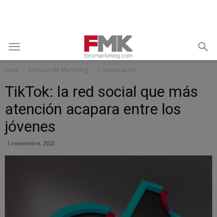
Inicio
Noticias de Marketing
Comunicación
TikTok: la red social que más
atención acapara entre los
jóvenes
1 noviembre, 2022