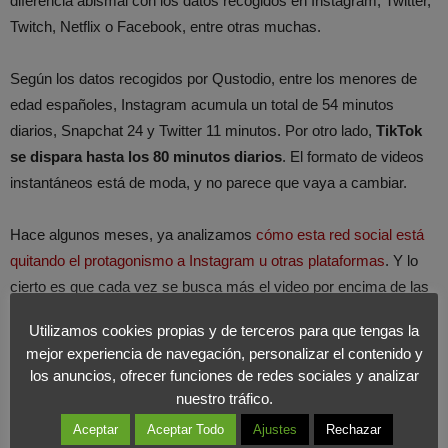
diferencia abismal con los datos recogidos en Instagram, Twitter,
Twitch, Netflix o Facebook, entre otras muchas.
Según los datos recogidos por Qustodio, entre los menores de
edad españoles, Instagram acumula un total de 54 minutos
diarios, Snapchat 24 y Twitter 11 minutos. Por otro lado,
TikTok
se dispara hasta los 80 minutos diarios
. El formato de videos
instantáneos está de moda, y no parece que vaya a cambiar.
Hace algunos meses, ya analizamos
cómo esta red social está
quitando el protagonismo a Instagram u otras plataformas
. Y lo
cierto es que cada vez se busca más el video por encima de las
fotografías, apoyado por
logaritmos que detectan nuestra
Utilizamos cookies propias y de terceros para que tengas la
retención de atención
para poder ofrecernos contenidos
mejor experiencia de navegación, personalizar el contenido y
adaptados a nuestros intereses.
los anuncios, ofrecer funciones de redes sociales y analizar
nuestro tráfico.
Una personalización que representa la clave de éxito
de su
Aceptar
Aceptar Todo
Ajustes
Rechazar
crecimiento y que la está convirtiendo en un canal más