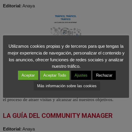
Editorial
: Anaya
Utilizamos cookies propias y de terceros para que tengas la
mejor experiencia de navegación, personalizar el contenido y
los anuncios, ofrecer funciones de redes sociales y analizar
La revolución digital ha propiciado que
las empresas se lancen a
nuestro tráfico.
una carrera en internet en la que diariamente compiten por captar la
Aceptar
Aceptar Todo
Ajustes
Rechazar
atención del usuario
, por
obtener sus visitas y por conseguir
suscriptores
y conversación en aras de
generar venta. El libro de
Más información sobre las cookies
Óscar Rodríguez es una apuesta táctica y operativa para guiarnos en
el proceso de atraer visitas y alcanzar así nuestros objetivos.
LA GUÍA DEL COMMUNITY MANAGER
Editorial
: Anaya