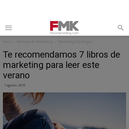
Inicio
Noticias de Marketing
Marketing Estratégico
Te recomendamos 7 libros de
marketing para leer este
verano
7 agosto, 2019