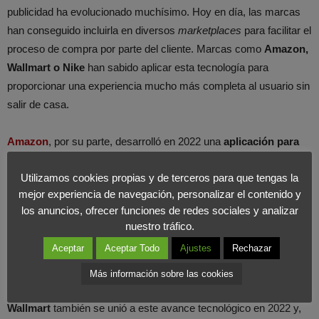
publicidad ha evolucionado muchísimo. Hoy en día, las marcas
han conseguido incluirla en diversos
marketplaces
para facilitar el
proceso de compra por parte del cliente. Marcas como
Amazon,
Wallmart o Nike
han sabido aplicar esta tecnología para
proporcionar una experiencia mucho más completa al usuario sin
salir de casa.
Amazon
, por su parte, desarrolló en 2022 una
aplicación para
que los clientes pudiesen probarse las zapatillas
antes de
Utilizamos cookies propias y de terceros para que tengas la
comprarlas, para saber cómo les quedarían a través de VR.
mejor experiencia de navegación, personalizar el contenido y
También desarrolló en 2023 «
Amazon Showroom
«, otra
los anuncios, ofrecer funciones de redes sociales y analizar
herramienta que
permite probar y diseñar en diferentes
nuestro tráfico.
ambientes (habitación, comedor, salón, etc.) colores de
Aceptar
Aceptar Todo
Ajustes
Rechazar
pared, suelos, muebles, lámparas
, todos ellos disponibles en la
tienda de Amazon.
Más información sobre las cookies
Wallmart
también se unió a este avance tecnológico en 2022 y,