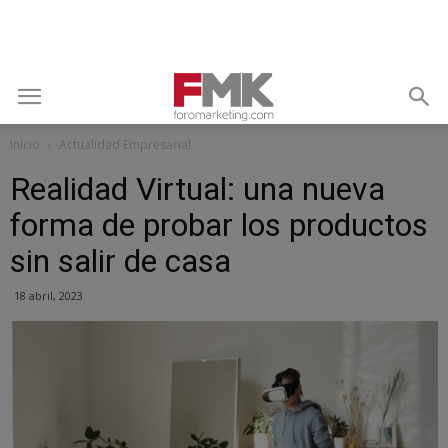
Inicio
Actualidad Empresarial
Realidad Virtual: una nueva
forma de probar los productos
sin salir de casa
18 abril, 2023