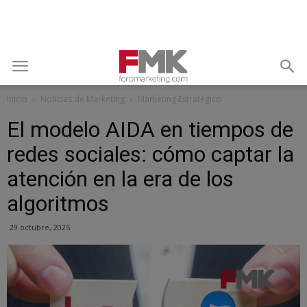
Inicio
Noticias de Marketing
Marketing Estratégico
El modelo AIDA en tiempos de
redes sociales: cómo captar la
atención en la era de los
algoritmos
29 octubre, 2025