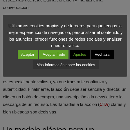
conversación.
Del deseo a la acción: convertir sin
Utilizamos cookies propias y de terceros para que tengas la
mejor experiencia de navegación, personalizar el contenido y
forzar
los anuncios, ofrecer funciones de redes sociales y analizar
nuestro tráfico.
El tercer paso, el
deseo
, implica transformar el interés en una
Aceptar
Aceptar Todo
Ajustes
Rechazar
necesidad percibida. En redes sociales, esto se consigue
Más información sobre las cookies
mostrando casos de uso reales, testimonios de clientes o
experiencias exclusivas. El contenido generado por los usuarios
es especialmente valioso, ya que transmite confianza y
autenticidad. Finalmente, la
acción
debe ser sencilla y directa: un
clic en un botón de compra, una suscripción a la newsletter o la
descarga de un recurso. Las llamadas a la acción
(
CTA
)
claras y
bien ubicadas son decisivas.
Un modelo clásico para un