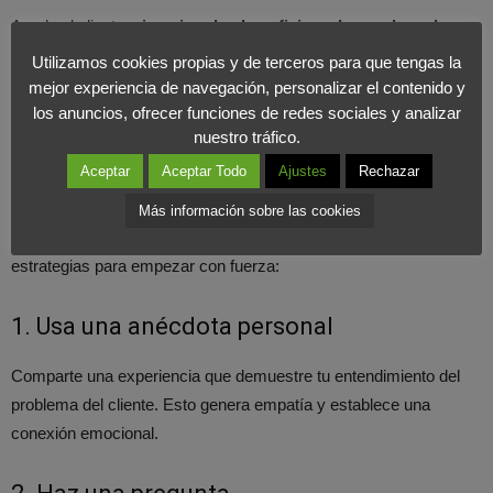
Ayuda al cliente a
imaginar los beneficios a largo plazo de
usar tu producto
, como mayor productividad, ahorro de tiempo
Utilizamos cookies propias y de terceros para que tengas la
o mejora en la calidad de vida.
mejor experiencia de navegación, personalizar el contenido y
los anuncios, ofrecer funciones de redes sociales y analizar
nuestro tráfico.
Cómo iniciar un pitch de ventas
Aceptar
Aceptar Todo
Ajustes
Rechazar
La primera impresión cuenta, y en ventas, eso significa capturar
Más información sobre las cookies
la atención desde la primera frase. Aquí tienes algunas
estrategias para empezar con fuerza:
1. Usa una anécdota personal
Comparte una experiencia que demuestre tu entendimiento del
problema del cliente. Esto genera empatía y establece una
conexión emocional.