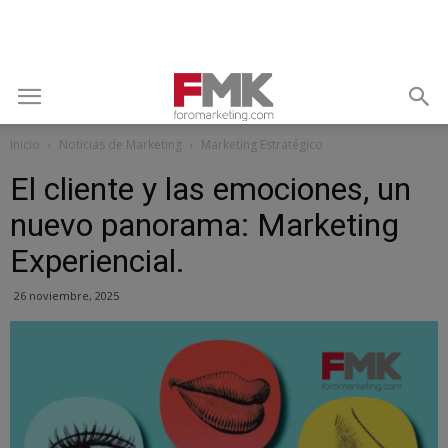
Inicio
Noticias de Marketing
Marketing Estratégico
El cliente y las emociones, un
nuevo panorama: Marketing
Experiencial.
26 noviembre, 2025