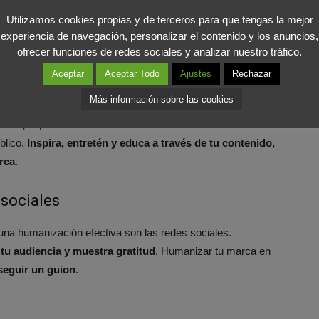
er dar una imagen humana de tu empresa.
Pregúntate qué
Utilizamos cookies propias y de terceros para que tengas la mejor
raciones
. Utiliza esta información para personalizar tus
experiencia de navegación, personalizar el contenido y los anuncios,
ofrecer funciones de redes sociales y analizar nuestro tráfico.
 mensajes resuenen con sus necesidades y deseos.
Aceptar
Aceptar Todo
Ajustes
Rechazar
levante
Más información sobre las cookies
ntenido que provoca emociones es más memorable. Cuenta
blico.
Inspira, entretén y educa a través de tu contenido,
rca
.
 sociales
 una humanización efectiva son las redes sociales.
tu audiencia y muestra gratitud
. Humanizar tu marca en
seguir un guion
.