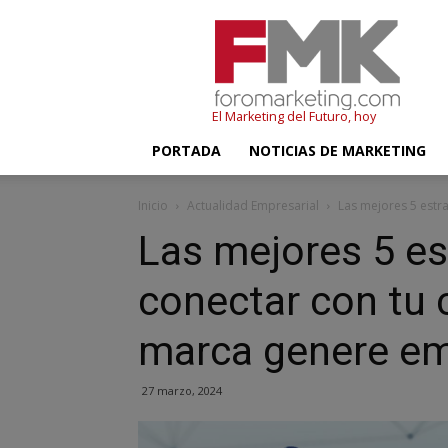
FMK
–
Foromarketing
El Marketing del Futuro, hoy
PORTADA
NOTICIAS DE MARKETING
Inicio
Actualidad Empresarial
Las mejores 5 estrat
Las mejores 5 es
conectar con tu c
marca genere e
27 marzo, 2024