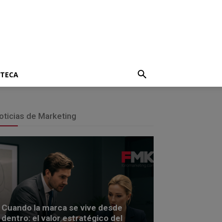
OTECA
oticias de Marketing
Cuando la marca se vive desde
dentro: el valor estratégico del