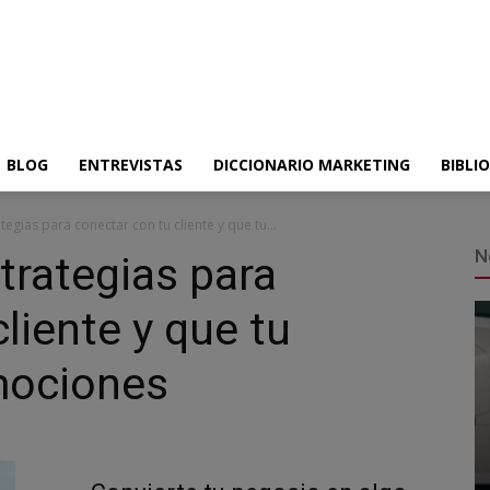
BLOG
ENTREVISTAS
DICCIONARIO MARKETING
BIBLI
egias para conectar con tu cliente y que tu...
N
trategias para
liente y que tu
mociones