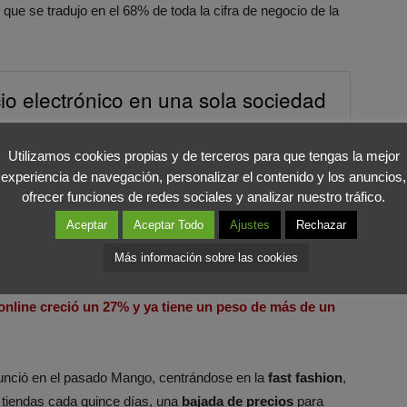
 que se tradujo en el 68% de toda la cifra de negocio de la
o electrónico en una sola sociedad
COMPARTIR EN X
Utilizamos cookies propias y de terceros para que tengas la mejor
experiencia de navegación, personalizar el contenido y los anuncios,
l año pasado un 22%, lo que nos da una razón de por qué
ofrecer funciones de redes sociales y analizar nuestro tráfico.
ta.
Aceptar
Aceptar Todo
Ajustes
Rechazar
Más información sobre las cookies
io reducidos sus beneficios un 95%
el año pasado debido
es de las inversiones realizadas en los últimos años. Como
online creció un 27% y ya tiene un peso de más de un
unció en el pasado Mango, centrándose en la
fast fashion
,
s tiendas cada quince días, una
bajada de precios
para