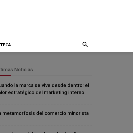
OTECA
ltimas Noticias
uando la marca se vive desde dentro: el
alor estratégico del marketing interno
a metamorfosis del comercio minorista