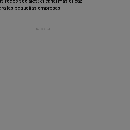
as redes sociales: el canal más eficaz
ara las pequeñas empresas
- Publicidad -