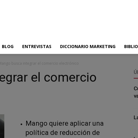
BLOG
ENTREVISTAS
DICCIONARIO MARKETING
BIBLI
Mango busca integrar el comercio electrónico
Ú
egrar el comercio
C
v
L
Mango quiere aplicar una
política de reducción de